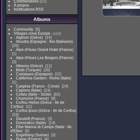
Commentaires
(21)
À propos
Notifications RSS
Albums
Community
5
Villages zone Europe
1215
Aighion (Gréce)
24
Alcudia (Espagne - Iles Baléares)
26
Alpe d'Huez Grand Hotel (France)
1
Alpe d'Huez Les Bergers (France)
3
Athenia (Grèce)
12
Beldi (Turquie)
26
Cadaques (Espagne)
22
California Garden - Rome (Italie)
1
Cargèse (France - Corse)
24
Caprera (Italie)
24
Cefalu (Italie - Sicile)
65
Chamonix (France)
9
Corfou Helios (Grèce - Ile de
Corfou)
11
Corfou Ipsos (Grèce - Ile de Corfou)
34
Dieulefit (France)
3
Donoratico (Italie)
14
Elbe Marina di Campo (Italie - Ile
d'Elbe)
5
Engelberg (Suisse)
3
Flaine (France)
4