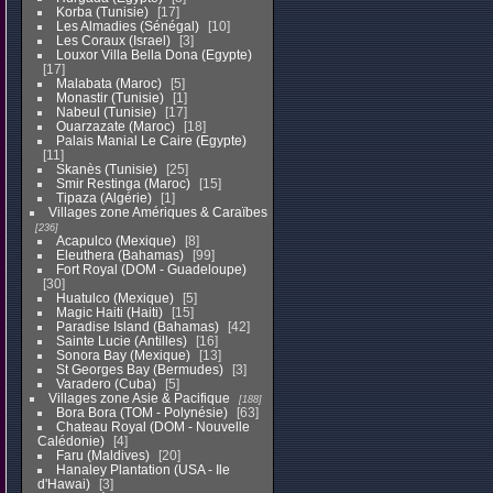
Korba (Tunisie)
17
Les Almadies (Sénégal)
10
Les Coraux (Israel)
3
Louxor Villa Bella Dona (Egypte)
17
Malabata (Maroc)
5
Monastir (Tunisie)
1
Nabeul (Tunisie)
17
Ouarzazate (Maroc)
18
Palais Manial Le Caire (Egypte)
11
Skanès (Tunisie)
25
Smir Restinga (Maroc)
15
Tipaza (Algérie)
1
Villages zone Amériques & Caraïbes
236
Acapulco (Mexique)
8
Eleuthera (Bahamas)
99
Fort Royal (DOM - Guadeloupe)
30
Huatulco (Mexique)
5
Magic Haiti (Haiti)
15
Paradise Island (Bahamas)
42
Sainte Lucie (Antilles)
16
Sonora Bay (Mexique)
13
St Georges Bay (Bermudes)
3
Varadero (Cuba)
5
Villages zone Asie & Pacifique
188
Bora Bora (TOM - Polynésie)
63
Chateau Royal (DOM - Nouvelle
Calédonie)
4
Faru (Maldives)
20
Hanaley Plantation (USA - Ile
d'Hawai)
3