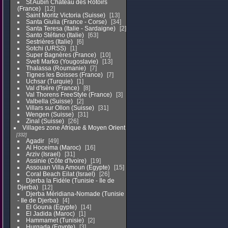
St Aubin Chateau des Rotoirs
(France)
12
Saint Moritz Victoria (Suisse)
13
Santa Giulia (France - Corse)
34
Santa Teresa (Italie - Sardaigne)
2
Santo Stéfano (Italie)
63
Sestrières (Italie)
6
Sotchi (URSS)
1
Super Bagnères (France)
10
Sveti Marko (Yougoslavie)
13
Thalassa (Roumanie)
7
Tignes les Boisses (France)
7
Uchsar (Turquie)
1
Val d'Isère (France)
8
Val Thorens FreeStyle (France)
3
Valbella (Suisse)
2
Villars sur Ollon (Suisse)
31
Wengen (Suisse)
31
Zinal (Suisse)
26
Villages zone Afrique & Moyen Orient
332
Agadir
49
Al Hoceima (Maroc)
16
Arziv (Israel)
31
Assinie (Côte d'Ivoire)
19
Assouan Villa Amoun (Egypte)
15
Coral Beach Eilat (Israel)
26
Djerba la Fidèle (Tunisie - Ile de
Djerba)
12
Djerba Méridiana-Nomade (Tunisie
- Ile de Djerba)
4
El Gouna (Egypte)
14
El Jadida (Maroc)
1
Hammamet (Tunisie)
2
Hurgada (Egypte)
3