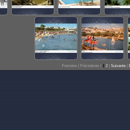
Première |
Précédente |
1
2
|
Suivante
|