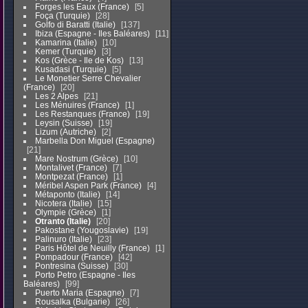
Forges les Eaux (France)
5
Foça (Turquie)
28
Golfo di Baratti (Italie)
137
Ibiza (Espagne - Iles Baléares)
11
Kamarina (Italie)
10
Kemer (Turquie)
3
Kos (Grèce - Ile de Kos)
13
Kusadasi (Turquie)
5
Le Monetier Serre Chevalier
(France)
20
Les 2 Alpes
21
Les Ménuires (France)
1
Les Restanques (France)
19
Leysin (Suisse)
19
Lizum (Autriche)
2
Marbella Don Miguel (Espagne)
21
Mare Nostrum (Grèce)
10
Montalivet (France)
7
Montpezat (France)
1
Méribel Aspen Park (France)
4
Métaponto (Italie)
14
Nicotera (Italie)
15
Olympie (Grèce)
1
Otranto (Italie)
20
Pakostane (Yougoslavie)
19
Palinuro (Italie)
23
Paris Hôtel de Neuilly (France)
1
Pompadour (France)
42
Pontresina (Suisse)
30
Porto Petro (Espagne - Iles
Baléares)
99
Puerto Maria (Espagne)
7
Rousalka (Bulgarie)
26