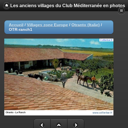
Les anciens villages du Club Méditerranée en photos
Accueil
/
Villages zone Europe
/
Otranto (Italie)
/
OTR-ranch1