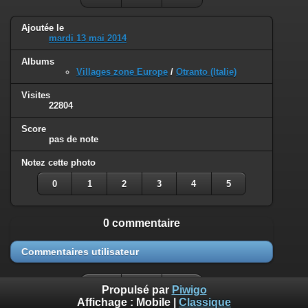
Ajoutée le
mardi 13 mai 2014
Albums
Villages zone Europe
/
Otranto (Italie)
Visites
22804
Score
pas de note
Notez cette photo
0
1
2
3
4
5
0 commentaire
Commentaires utilisateur
Propulsé par
Piwigo
Affichage :
Mobile
|
Classique