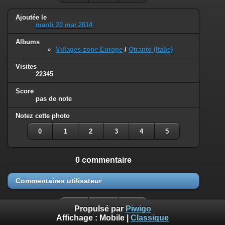
Ajoutée le
mardi 20 mai 2014
Albums
Villages zone Europe
/
Otranto (Italie)
Visites
22345
Score
pas de note
Notez cette photo
0
1
2
3
4
5
0 commentaire
Commentaires utilisateur
Propulsé par
Piwigo
Affichage :
Mobile
|
Classique