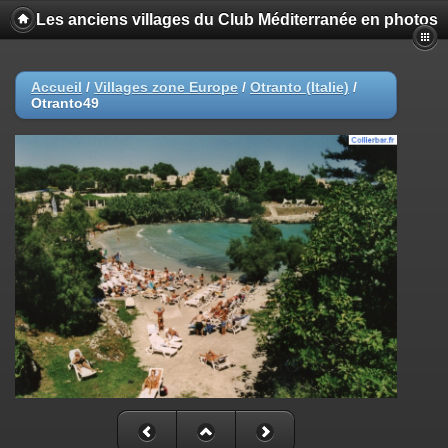
Les anciens villages du Club Méditerranée en photos
Accueil
/
Villages zone Europe
/
Otranto (Italie)
/
Otranto49