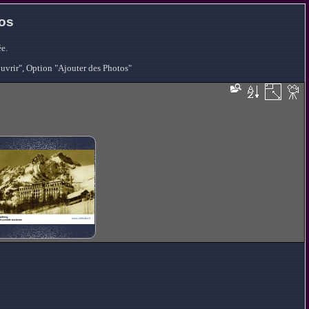
tos
e.
ouvrir", Option "Ajouter des Photos"