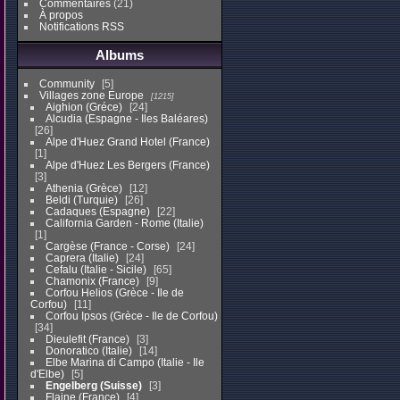
Commentaires
(21)
À propos
Notifications RSS
Albums
Community
5
Villages zone Europe
1215
Aighion (Gréce)
24
Alcudia (Espagne - Iles Baléares)
26
Alpe d'Huez Grand Hotel (France)
1
Alpe d'Huez Les Bergers (France)
3
Athenia (Grèce)
12
Beldi (Turquie)
26
Cadaques (Espagne)
22
California Garden - Rome (Italie)
1
Cargèse (France - Corse)
24
Caprera (Italie)
24
Cefalu (Italie - Sicile)
65
Chamonix (France)
9
Corfou Helios (Grèce - Ile de
Corfou)
11
Corfou Ipsos (Grèce - Ile de Corfou)
34
Dieulefit (France)
3
Donoratico (Italie)
14
Elbe Marina di Campo (Italie - Ile
d'Elbe)
5
Engelberg (Suisse)
3
Flaine (France)
4