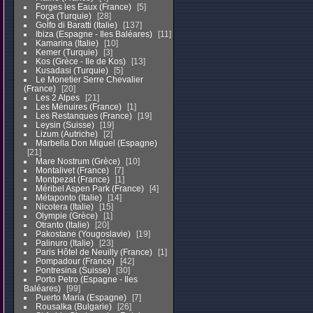
Forges les Eaux (France)
5
Foça (Turquie)
28
Golfo di Baratti (Italie)
137
Ibiza (Espagne - Iles Baléares)
11
Kamarina (Italie)
10
Kemer (Turquie)
3
Kos (Grèce - Ile de Kos)
13
Kusadasi (Turquie)
5
Le Monetier Serre Chevalier
(France)
20
Les 2 Alpes
21
Les Ménuires (France)
1
Les Restanques (France)
19
Leysin (Suisse)
19
Lizum (Autriche)
2
Marbella Don Miguel (Espagne)
21
Mare Nostrum (Grèce)
10
Montalivet (France)
7
Montpezat (France)
1
Méribel Aspen Park (France)
4
Métaponto (Italie)
14
Nicotera (Italie)
15
Olympie (Grèce)
1
Otranto (Italie)
20
Pakostane (Yougoslavie)
19
Palinuro (Italie)
23
Paris Hôtel de Neuilly (France)
1
Pompadour (France)
42
Pontresina (Suisse)
30
Porto Petro (Espagne - Iles
Baléares)
99
Puerto Maria (Espagne)
7
Rousalka (Bulgarie)
26