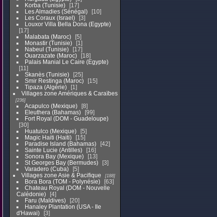
Korba (Tunisie)
17
Les Almadies (Sénégal)
10
Les Coraux (Israel)
3
Louxor Villa Bella Dona (Egypte)
17
Malabata (Maroc)
5
Monastir (Tunisie)
1
Nabeul (Tunisie)
17
Ouarzazate (Maroc)
18
Palais Manial Le Caire (Egypte)
11
Skanès (Tunisie)
25
Smir Restinga (Maroc)
15
Tipaza (Algérie)
1
Villages zone Amériques & Caraïbes
236
Acapulco (Mexique)
8
Eleuthera (Bahamas)
99
Fort Royal (DOM - Guadeloupe)
30
Huatulco (Mexique)
5
Magic Haiti (Haiti)
15
Paradise Island (Bahamas)
42
Sainte Lucie (Antilles)
16
Sonora Bay (Mexique)
13
St Georges Bay (Bermudes)
3
Varadero (Cuba)
5
Villages zone Asie & Pacifique
188
Bora Bora (TOM - Polynésie)
63
Chateau Royal (DOM - Nouvelle
Calédonie)
4
Faru (Maldives)
20
Hanaley Plantation (USA - Ile
d'Hawai)
3