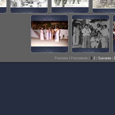
Première |
Précédente |
1
2
|
Suivante
|