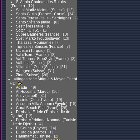
St Aubin Chateau des Rotoirs
(France)
12
Saint Moritz Victoria (Suisse)
13
Santa Giulia (France - Corse)
34
Santa Teresa (Italie - Sardaigne)
2
Santo Stéfano (Italie)
63
Sestrières (Italie)
6
Sotchi (URSS)
1
Super Bagnères (France)
10
Sveti Marko (Yougoslavie)
13
Thalassa (Roumanie)
7
Tignes les Boisses (France)
7
Uchsar (Turquie)
1
Val d'Isère (France)
8
Val Thorens FreeStyle (France)
3
Valbella (Suisse)
2
Villars sur Ollon (Suisse)
31
Wengen (Suisse)
31
Zinal (Suisse)
26
Villages zone Afrique & Moyen Orient
413
Agadir
49
Al Hoceima (Maroc)
16
Arziv (Israel)
31
Assinie (Côte d'Ivoire)
19
Assouan Villa Amoun (Egypte)
15
Coral Beach Eilat (Israel)
26
Djerba la Fidèle (Tunisie - Ile de
Djerba)
12
Djerba Méridiana-Nomade (Tunisie
- Ile de Djerba)
4
El Gouna (Egypte)
14
El Jadida (Maroc)
1
Hammamet (Tunisie)
2