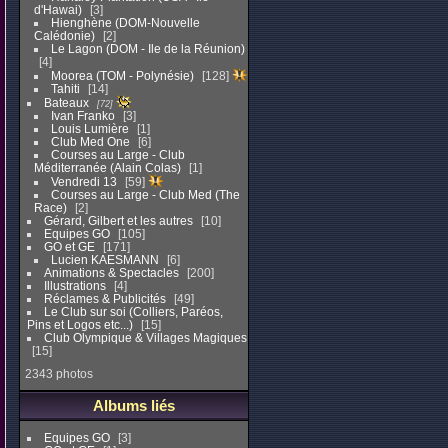
d'Hawai)
3
Hienghène (DOM-Nouvelle
Calédonie)
2
Le Lagon (DOM - Ile de la Réunion)
4
Moorea (TOM - Polynésie)
128
Tahiti
14
Bateaux
72
Ivan Franko
3
Louis Lumière
1
Club Med One
6
Courses au Large - Club
Méditerranée (Alain Colas)
1
Vendredi 13
59
Courses au Large - Club Med (The
Race)
2
Gérard, Gilbert et les autres
10
Equipes GO
105
GO et GE
171
Lucien KAESMANN
6
Animations & Spectacles
200
Illustrations
4
Réclames & Publicités
49
Le Club sur soi (Colliers, Paréos,
Pins et Logos etc...)
15
Club Olympique & Villages Magiques
15
2343 photos
Albums liés
Equipes GO
3