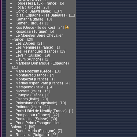
Forges les Eaux (France)
5
Foça (Turquie)
28
Golfo di Baratti (Italie)
137
Ibiza (Espagne - Iles Baléares)
11
Kamarina (Italie)
10
Kemer (Turquie)
3
Kos (Grèce - Ile de Kos)
24
Kusadasi (Turquie)
5
Le Monetier Serre Chevalier
(France)
20
Les 2 Alpes
21
Les Ménuires (France)
1
Les Restanques (France)
19
Leysin (Suisse)
19
Lizum (Autriche)
2
Marbella Don Miguel (Espagne)
21
Mare Nostrum (Grèce)
10
Montalivet (France)
7
Montpezat (France)
1
Méribel Aspen Park (France)
4
Métaponto (Italie)
14
Nicotera (Italie)
15
Olympie (Grèce)
1
Otranto (Italie)
20
Pakostane (Yougoslavie)
19
Palinuro (Italie)
23
Paris Hôtel de Neuilly (France)
1
Pompadour (France)
42
Pontresina (Suisse)
30
Porto Petro (Espagne - Iles
Baléares)
99
Puerto Maria (Espagne)
7
Rousalka (Bulgarie)
26