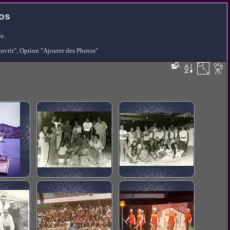
tos
e.
ouvrir", Option "Ajouter des Photos"