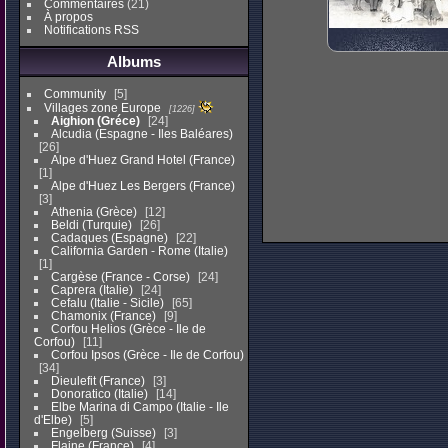
Commentaires
(21)
À propos
Notifications RSS
Albums
Community
5
Villages zone Europe
1226
Aighion (Gréce)
24
Alcudia (Espagne - Iles Baléares)
26
Alpe d'Huez Grand Hotel (France)
1
Alpe d'Huez Les Bergers (France)
3
Athenia (Grèce)
12
Beldi (Turquie)
26
Cadaques (Espagne)
22
California Garden - Rome (Italie)
1
Cargèse (France - Corse)
24
Caprera (Italie)
24
Cefalu (Italie - Sicile)
65
Chamonix (France)
9
Corfou Helios (Grèce - Ile de
Corfou)
11
Corfou Ipsos (Grèce - Ile de Corfou)
34
Dieulefit (France)
3
Donoratico (Italie)
14
Elbe Marina di Campo (Italie - Ile
d'Elbe)
5
Engelberg (Suisse)
3
Flaine (France)
4