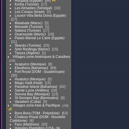
Hurgada (Egypte)
84
Korba (Tunisie)
17
Les Almadies (Sénégal)
10
Les Coraux (Israel)
3
Louxor Villa Bella Dona (Egypte)
17
Malabata (Maroc)
5
Monastir (Tunisie)
1
Nabeul (Tunisie)
17
Ouarzazate (Maroc)
18
Palais Manial Le Caire (Egypte)
11
Skanès (Tunisie)
25
Smir Restinga (Maroc)
15
Tipaza (Algérie)
1
Villages zone Amériques & Caraïbes
236
Acapulco (Mexique)
8
Eleuthera (Bahamas)
99
Fort Royal (DOM - Guadeloupe)
30
Huatulco (Mexique)
5
Magic Haiti (Haiti)
15
Paradise Island (Bahamas)
42
Sainte Lucie (Antilles)
16
Sonora Bay (Mexique)
13
St Georges Bay (Bermudes)
3
Varadero (Cuba)
5
Villages zone Asie & Pacifique
238
Bora Bora (TOM - Polynésie)
63
Chateau Royal (DOM - Nouvelle
Calédonie)
4
Faru (Maldives)
20
Hanaley Plantation (USA - Ile