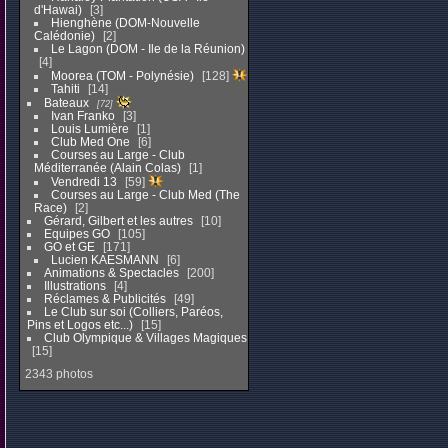
d'Hawai)
3
Hienghène (DOM-Nouvelle
Calédonie)
2
Le Lagon (DOM - Ile de la Réunion)
4
Moorea (TOM - Polynésie)
128
Tahiti
14
Bateaux
72
Ivan Franko
3
Louis Lumière
1
Club Med One
6
Courses au Large - Club
Méditerranée (Alain Colas)
1
Vendredi 13
59
Courses au Large - Club Med (The
Race)
2
Gérard, Gilbert et les autres
10
Equipes GO
105
GO et GE
171
Lucien KAESMANN
6
Animations & Spectacles
200
Illustrations
4
Réclames & Publicités
49
Le Club sur soi (Colliers, Paréos,
Pins et Logos etc...)
15
Club Olympique & Villages Magiques
15
2343 photos