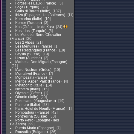
Forges les Eaux (France)
5
Foça (Turquie)
28
Golfo di Baratti (Italie)
137
Ibiza (Espagne - Iles Baléares)
11
Kamarina (Italie)
10
Kemer (Turquie)
3
Kos (Grèce - Ile de Kos)
24
Kusadasi (Turquie)
5
Le Monetier Serre Chevalier
(France)
20
Les 2 Alpes
21
Les Ménuires (France)
1
Les Restanques (France)
19
Leysin (Suisse)
19
Lizum (Autriche)
2
Marbella Don Miguel (Espagne)
21
Mare Nostrum (Grèce)
10
Montalivet (France)
7
Montpezat (France)
1
Méribel Aspen Park (France)
4
Métaponto (Italie)
14
Nicotera (Italie)
15
Olympie (Grèce)
1
Otranto (Italie)
20
Pakostane (Yougoslavie)
19
Palinuro (Italie)
23
Paris Hôtel de Neuilly (France)
1
Pompadour (France)
42
Pontresina (Suisse)
30
Porto Petro (Espagne - Iles
Baléares)
99
Puerto Maria (Espagne)
7
Rousalka (Bulgarie)
26