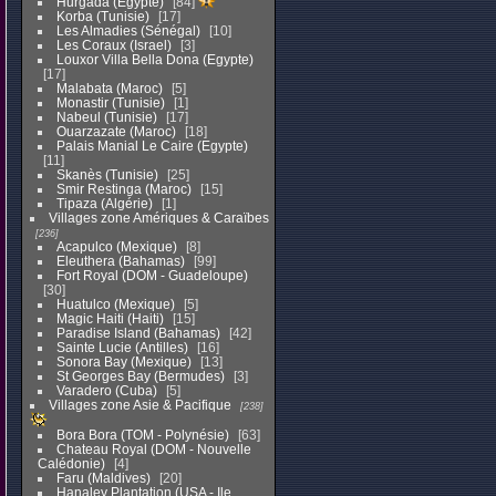
Hurgada (Egypte)
84
Korba (Tunisie)
17
Les Almadies (Sénégal)
10
Les Coraux (Israel)
3
Louxor Villa Bella Dona (Egypte)
17
Malabata (Maroc)
5
Monastir (Tunisie)
1
Nabeul (Tunisie)
17
Ouarzazate (Maroc)
18
Palais Manial Le Caire (Egypte)
11
Skanès (Tunisie)
25
Smir Restinga (Maroc)
15
Tipaza (Algérie)
1
Villages zone Amériques & Caraïbes
236
Acapulco (Mexique)
8
Eleuthera (Bahamas)
99
Fort Royal (DOM - Guadeloupe)
30
Huatulco (Mexique)
5
Magic Haiti (Haiti)
15
Paradise Island (Bahamas)
42
Sainte Lucie (Antilles)
16
Sonora Bay (Mexique)
13
St Georges Bay (Bermudes)
3
Varadero (Cuba)
5
Villages zone Asie & Pacifique
238
Bora Bora (TOM - Polynésie)
63
Chateau Royal (DOM - Nouvelle
Calédonie)
4
Faru (Maldives)
20
Hanaley Plantation (USA - Ile