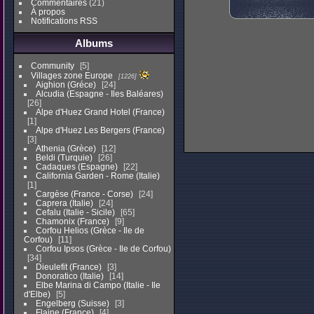
Commentaires
(21)
À propos
Notifications RSS
Albums
Community
5
Villages zone Europe
1226
Aighion (Gréce)
24
Alcudia (Espagne - Iles Baléares)
26
Alpe d'Huez Grand Hotel (France)
1
Alpe d'Huez Les Bergers (France)
3
Athenia (Grèce)
12
Beldi (Turquie)
26
Cadaques (Espagne)
22
California Garden - Rome (Italie)
1
Cargèse (France - Corse)
24
Caprera (Italie)
24
Cefalu (Italie - Sicile)
65
Chamonix (France)
9
Corfou Helios (Grèce - Ile de
Corfou)
11
Corfou Ipsos (Grèce - Ile de Corfou)
34
Dieulefit (France)
3
Donoratico (Italie)
14
Elbe Marina di Campo (Italie - Ile
d'Elbe)
5
Engelberg (Suisse)
3
Flaine (France)
4