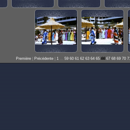
Première
|
Précédente
|
1
...
59
60
61
62
63
64
65
66
67
68
69
70
7