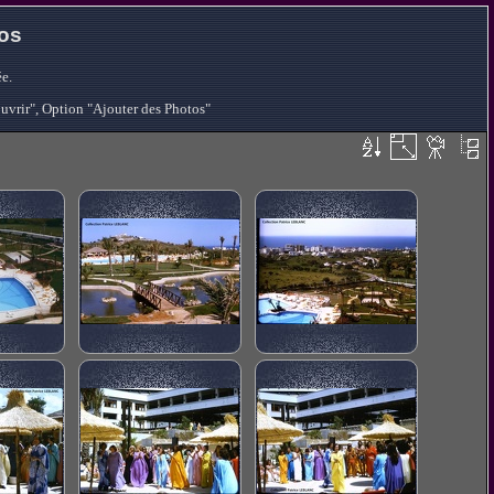
tos
e.
ouvrir", Option "Ajouter des Photos"