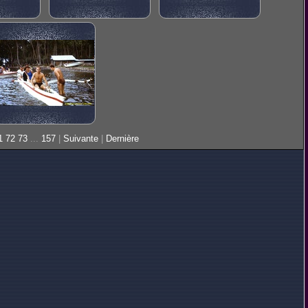
1
72
73
...
157
|
Suivante
|
Dernière