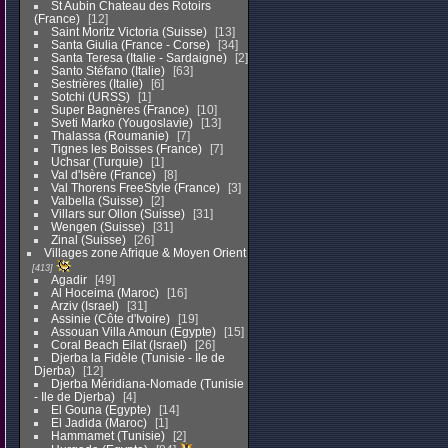
St Aubin Chateau des Rotoirs
(France)
12
Saint Moritz Victoria (Suisse)
13
Santa Giulia (France - Corse)
34
Santa Teresa (Italie - Sardaigne)
2
Santo Stéfano (Italie)
63
Sestrières (Italie)
6
Sotchi (URSS)
1
Super Bagnères (France)
10
Sveti Marko (Yougoslavie)
13
Thalassa (Roumanie)
7
Tignes les Boisses (France)
7
Uchsar (Turquie)
1
Val d'Isère (France)
8
Val Thorens FreeStyle (France)
3
Valbella (Suisse)
2
Villars sur Ollon (Suisse)
31
Wengen (Suisse)
31
Zinal (Suisse)
26
Villages zone Afrique & Moyen Orient
413
Agadir
49
Al Hoceima (Maroc)
16
Arziv (Israel)
31
Assinie (Côte d'Ivoire)
19
Assouan Villa Amoun (Egypte)
15
Coral Beach Eilat (Israel)
26
Djerba la Fidèle (Tunisie - Ile de
Djerba)
12
Djerba Méridiana-Nomade (Tunisie
- Ile de Djerba)
4
El Gouna (Egypte)
14
El Jadida (Maroc)
1
Hammamet (Tunisie)
2