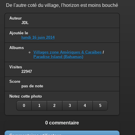
De l'autre coté du village, l'horizon est moins bouché
Auteur
JDL
Ajoutée le
lundi 16 juin 2014
Albums
Villages zone Amériques & Caraïbes
/
Paradise Island (Bahamas)
Visites
22947
Score
pas de note
Notez cette photo
0
1
2
3
4
5
0 commentaire