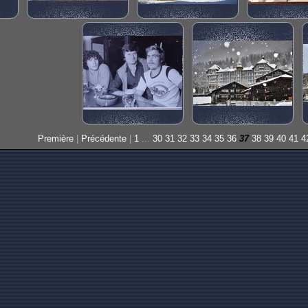
Première
|
Précédente
|
1
...
30
31
32
33
34
35
36
37
38
39
40
41
4