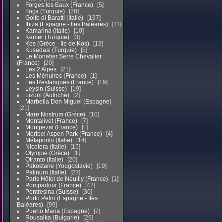
Forges les Eaux (France)
5
Foça (Turquie)
28
Golfo di Baratti (Italie)
137
Ibiza (Espagne - Iles Baléares)
11
Kamarina (Italie)
10
Kemer (Turquie)
3
Kos (Grèce - Ile de Kos)
13
Kusadasi (Turquie)
5
Le Monetier Serre Chevalier
(France)
20
Les 2 Alpes
21
Les Ménuires (France)
1
Les Restanques (France)
19
Leysin (Suisse)
19
Lizum (Autriche)
2
Marbella Don Miguel (Espagne)
21
Mare Nostrum (Grèce)
10
Montalivet (France)
7
Montpezat (France)
1
Méribel Aspen Park (France)
4
Métaponto (Italie)
14
Nicotera (Italie)
15
Olympie (Grèce)
1
Otranto (Italie)
20
Pakostane (Yougoslavie)
19
Palinuro (Italie)
23
Paris Hôtel de Neuilly (France)
1
Pompadour (France)
42
Pontresina (Suisse)
30
Porto Petro (Espagne - Iles
Baléares)
99
Puerto Maria (Espagne)
7
Rousalka (Bulgarie)
26