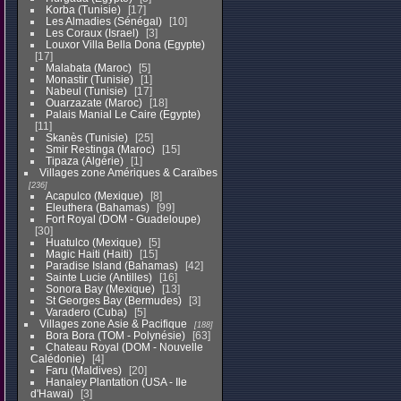
Korba (Tunisie)
17
Les Almadies (Sénégal)
10
Les Coraux (Israel)
3
Louxor Villa Bella Dona (Egypte)
17
Malabata (Maroc)
5
Monastir (Tunisie)
1
Nabeul (Tunisie)
17
Ouarzazate (Maroc)
18
Palais Manial Le Caire (Egypte)
11
Skanès (Tunisie)
25
Smir Restinga (Maroc)
15
Tipaza (Algérie)
1
Villages zone Amériques & Caraïbes
236
Acapulco (Mexique)
8
Eleuthera (Bahamas)
99
Fort Royal (DOM - Guadeloupe)
30
Huatulco (Mexique)
5
Magic Haiti (Haiti)
15
Paradise Island (Bahamas)
42
Sainte Lucie (Antilles)
16
Sonora Bay (Mexique)
13
St Georges Bay (Bermudes)
3
Varadero (Cuba)
5
Villages zone Asie & Pacifique
188
Bora Bora (TOM - Polynésie)
63
Chateau Royal (DOM - Nouvelle
Calédonie)
4
Faru (Maldives)
20
Hanaley Plantation (USA - Ile
d'Hawai)
3