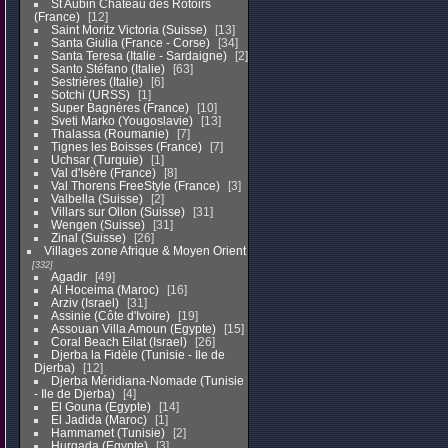
St Aubin Chateau des Rotoirs
(France)
12
Saint Moritz Victoria (Suisse)
13
Santa Giulia (France - Corse)
34
Santa Teresa (Italie - Sardaigne)
2
Santo Stéfano (Italie)
63
Sestrières (Italie)
6
Sotchi (URSS)
1
Super Bagnères (France)
10
Sveti Marko (Yougoslavie)
13
Thalassa (Roumanie)
7
Tignes les Boisses (France)
7
Uchsar (Turquie)
1
Val d'Isère (France)
8
Val Thorens FreeStyle (France)
3
Valbella (Suisse)
2
Villars sur Ollon (Suisse)
31
Wengen (Suisse)
31
Zinal (Suisse)
26
Villages zone Afrique & Moyen Orient
332
Agadir
49
Al Hoceima (Maroc)
16
Arziv (Israel)
31
Assinie (Côte d'Ivoire)
19
Assouan Villa Amoun (Egypte)
15
Coral Beach Eilat (Israel)
26
Djerba la Fidèle (Tunisie - Ile de
Djerba)
12
Djerba Méridiana-Nomade (Tunisie
- Ile de Djerba)
4
El Gouna (Egypte)
14
El Jadida (Maroc)
1
Hammamet (Tunisie)
2
Hurgada (Egypte)
3