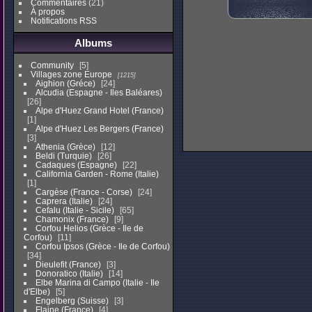
Commentaires
(21)
À propos
Notifications RSS
Albums
Community
5
Villages zone Europe
1215
Aighion (Gréce)
24
Alcudia (Espagne - Iles Baléares)
26
Alpe d'Huez Grand Hotel (France)
1
Alpe d'Huez Les Bergers (France)
3
Athenia (Grèce)
12
Beldi (Turquie)
26
Cadaques (Espagne)
22
California Garden - Rome (Italie)
1
Cargèse (France - Corse)
24
Caprera (Italie)
24
Cefalu (Italie - Sicile)
65
Chamonix (France)
9
Corfou Helios (Grèce - Ile de
Corfou)
11
Corfou Ipsos (Grèce - Ile de Corfou)
34
Dieulefit (France)
3
Donoratico (Italie)
14
Elbe Marina di Campo (Italie - Ile
d'Elbe)
5
Engelberg (Suisse)
3
Flaine (France)
4