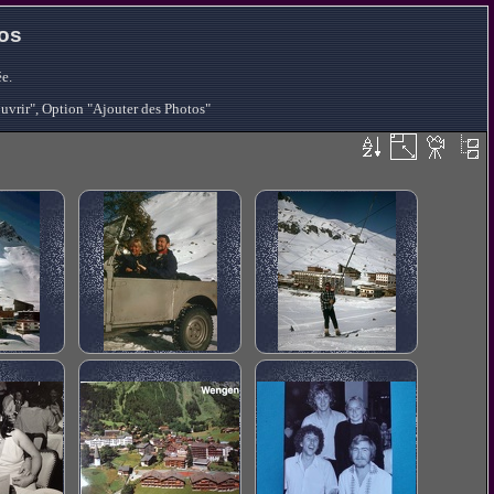
tos
e.
ouvrir", Option "Ajouter des Photos"