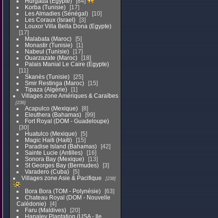
Hurgada (Egypte)
84
Korba (Tunisie)
17
Les Almadies (Sénégal)
10
Les Coraux (Israel)
3
Louxor Villa Bella Dona (Egypte)
17
Malabata (Maroc)
5
Monastir (Tunisie)
1
Nabeul (Tunisie)
17
Ouarzazate (Maroc)
18
Palais Manial Le Caire (Egypte)
11
Skanès (Tunisie)
25
Smir Restinga (Maroc)
15
Tipaza (Algérie)
1
Villages zone Amériques & Caraïbes
236
Acapulco (Mexique)
8
Eleuthera (Bahamas)
99
Fort Royal (DOM - Guadeloupe)
30
Huatulco (Mexique)
5
Magic Haiti (Haiti)
15
Paradise Island (Bahamas)
42
Sainte Lucie (Antilles)
16
Sonora Bay (Mexique)
13
St Georges Bay (Bermudes)
3
Varadero (Cuba)
5
Villages zone Asie & Pacifique
238
Bora Bora (TOM - Polynésie)
63
Chateau Royal (DOM - Nouvelle
Calédonie)
4
Faru (Maldives)
20
Hanaley Plantation (USA - Ile