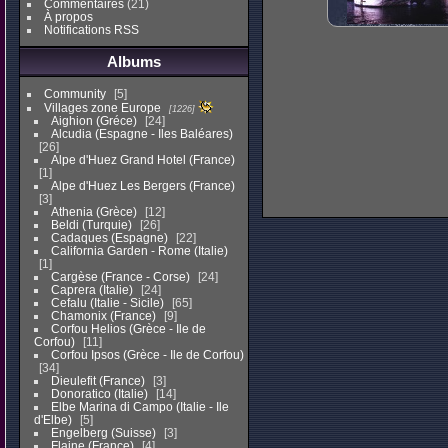
Commentaires
(21)
À propos
Notifications RSS
Albums
Community
5
Villages zone Europe
1226
Aighion (Gréce)
24
Alcudia (Espagne - Iles Baléares)
26
Alpe d'Huez Grand Hotel (France)
1
Alpe d'Huez Les Bergers (France)
3
Athenia (Grèce)
12
Beldi (Turquie)
26
Cadaques (Espagne)
22
California Garden - Rome (Italie)
1
Cargèse (France - Corse)
24
Caprera (Italie)
24
Cefalu (Italie - Sicile)
65
Chamonix (France)
9
Corfou Helios (Grèce - Ile de
Corfou)
11
Corfou Ipsos (Grèce - Ile de Corfou)
34
Dieulefit (France)
3
Donoratico (Italie)
14
Elbe Marina di Campo (Italie - Ile
d'Elbe)
5
Engelberg (Suisse)
3
Flaine (France)
4