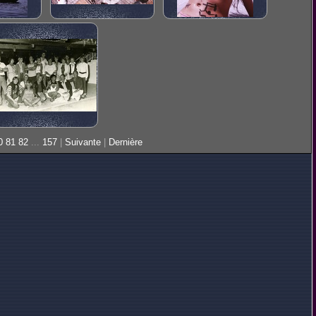
0
81
82
...
157
|
Suivante
|
Dernière