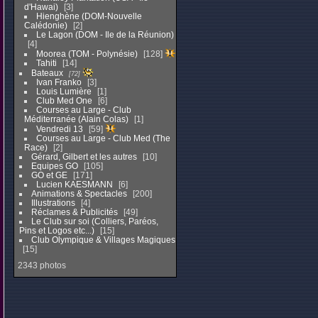
d'Hawai)
3
Hienghène (DOM-Nouvelle
Calédonie)
2
Le Lagon (DOM - Ile de la Réunion)
4
Moorea (TOM - Polynésie)
128
Tahiti
14
Bateaux
72
Ivan Franko
3
Louis Lumière
1
Club Med One
6
Courses au Large - Club
Méditerranée (Alain Colas)
1
Vendredi 13
59
Courses au Large - Club Med (The
Race)
2
Gérard, Gilbert et les autres
10
Equipes GO
105
GO et GE
171
Lucien KAESMANN
6
Animations & Spectacles
200
Illustrations
4
Réclames & Publicités
49
Le Club sur soi (Colliers, Paréos,
Pins et Logos etc...)
15
Club Olympique & Villages Magiques
15
2343 photos