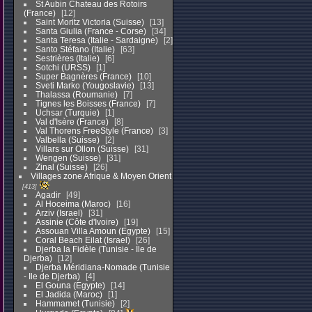
St Aubin Chateau des Rotoirs
(France)
12
Saint Moritz Victoria (Suisse)
13
Santa Giulia (France - Corse)
34
Santa Teresa (Italie - Sardaigne)
2
Santo Stéfano (Italie)
63
Sestrières (Italie)
6
Sotchi (URSS)
1
Super Bagnères (France)
10
Sveti Marko (Yougoslavie)
13
Thalassa (Roumanie)
7
Tignes les Boisses (France)
7
Uchsar (Turquie)
1
Val d'Isère (France)
8
Val Thorens FreeStyle (France)
3
Valbella (Suisse)
2
Villars sur Ollon (Suisse)
31
Wengen (Suisse)
31
Zinal (Suisse)
26
Villages zone Afrique & Moyen Orient
413
Agadir
49
Al Hoceima (Maroc)
16
Arziv (Israel)
31
Assinie (Côte d'Ivoire)
19
Assouan Villa Amoun (Egypte)
15
Coral Beach Eilat (Israel)
26
Djerba la Fidèle (Tunisie - Ile de
Djerba)
12
Djerba Méridiana-Nomade (Tunisie
- Ile de Djerba)
4
El Gouna (Egypte)
14
El Jadida (Maroc)
1
Hammamet (Tunisie)
2