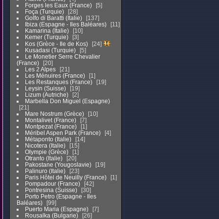
Forges les Eaux (France)
5
Foça (Turquie)
28
Golfo di Baratti (Italie)
137
Ibiza (Espagne - Iles Baléares)
11
Kamarina (Italie)
10
Kemer (Turquie)
3
Kos (Grèce - Ile de Kos)
24
Kusadasi (Turquie)
5
Le Monetier Serre Chevalier
(France)
20
Les 2 Alpes
21
Les Ménuires (France)
1
Les Restanques (France)
19
Leysin (Suisse)
19
Lizum (Autriche)
2
Marbella Don Miguel (Espagne)
21
Mare Nostrum (Grèce)
10
Montalivet (France)
7
Montpezat (France)
1
Méribel Aspen Park (France)
4
Métaponto (Italie)
14
Nicotera (Italie)
15
Olympie (Grèce)
1
Otranto (Italie)
20
Pakostane (Yougoslavie)
19
Palinuro (Italie)
23
Paris Hôtel de Neuilly (France)
1
Pompadour (France)
42
Pontresina (Suisse)
30
Porto Petro (Espagne - Iles
Baléares)
99
Puerto Maria (Espagne)
7
Rousalka (Bulgarie)
26