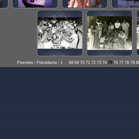
Première
|
Précédente
|
1
...
68
69
70
71
72
73
74
75
76
77
78
79
8