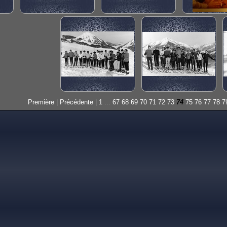
Première
|
Précédente
|
1
...
67
68
69
70
71
72
73
74
75
76
77
78
7