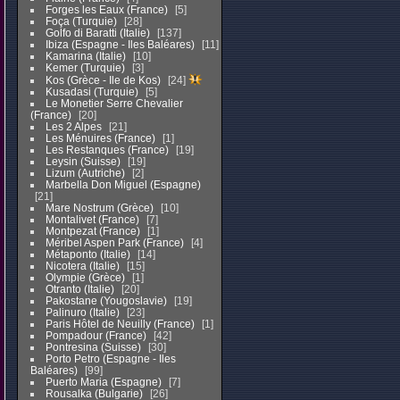
Forges les Eaux (France)
5
Foça (Turquie)
28
Golfo di Baratti (Italie)
137
Ibiza (Espagne - Iles Baléares)
11
Kamarina (Italie)
10
Kemer (Turquie)
3
Kos (Grèce - Ile de Kos)
24
Kusadasi (Turquie)
5
Le Monetier Serre Chevalier
(France)
20
Les 2 Alpes
21
Les Ménuires (France)
1
Les Restanques (France)
19
Leysin (Suisse)
19
Lizum (Autriche)
2
Marbella Don Miguel (Espagne)
21
Mare Nostrum (Grèce)
10
Montalivet (France)
7
Montpezat (France)
1
Méribel Aspen Park (France)
4
Métaponto (Italie)
14
Nicotera (Italie)
15
Olympie (Grèce)
1
Otranto (Italie)
20
Pakostane (Yougoslavie)
19
Palinuro (Italie)
23
Paris Hôtel de Neuilly (France)
1
Pompadour (France)
42
Pontresina (Suisse)
30
Porto Petro (Espagne - Iles
Baléares)
99
Puerto Maria (Espagne)
7
Rousalka (Bulgarie)
26