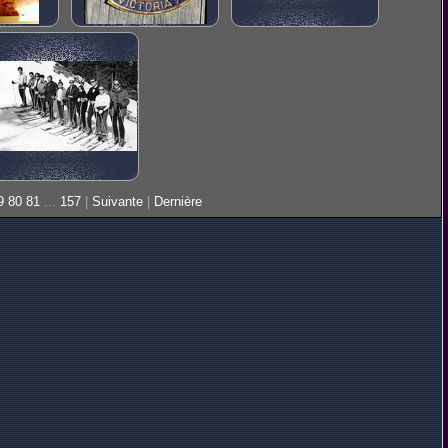
9
80
81
...
157
|
Suivante
|
Dernière