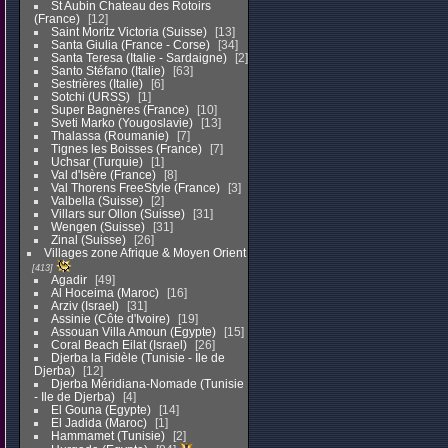
St Aubin Chateau des Rotoirs
(France)
12
Saint Moritz Victoria (Suisse)
13
Santa Giulia (France - Corse)
34
Santa Teresa (Italie - Sardaigne)
2
Santo Stéfano (Italie)
63
Sestrières (Italie)
6
Sotchi (URSS)
1
Super Bagnères (France)
10
Sveti Marko (Yougoslavie)
13
Thalassa (Roumanie)
7
Tignes les Boisses (France)
7
Uchsar (Turquie)
1
Val d'Isère (France)
8
Val Thorens FreeStyle (France)
3
Valbella (Suisse)
2
Villars sur Ollon (Suisse)
31
Wengen (Suisse)
31
Zinal (Suisse)
26
Villages zone Afrique & Moyen Orient
413
Agadir
49
Al Hoceima (Maroc)
16
Arziv (Israel)
31
Assinie (Côte d'Ivoire)
19
Assouan Villa Amoun (Egypte)
15
Coral Beach Eilat (Israel)
26
Djerba la Fidèle (Tunisie - Ile de
Djerba)
12
Djerba Méridiana-Nomade (Tunisie
- Ile de Djerba)
4
El Gouna (Egypte)
14
El Jadida (Maroc)
1
Hammamet (Tunisie)
2