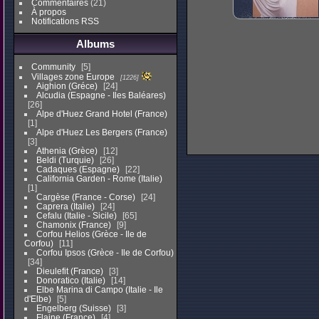
Commentaires
(21)
À propos
Notifications RSS
Albums
Community
5
Villages zone Europe
1226
Aighion (Gréce)
24
Alcudia (Espagne - Iles Baléares)
26
Alpe d'Huez Grand Hotel (France)
1
Alpe d'Huez Les Bergers (France)
3
Athenia (Grèce)
12
Beldi (Turquie)
26
Cadaques (Espagne)
22
California Garden - Rome (Italie)
1
Cargèse (France - Corse)
24
Caprera (Italie)
24
Cefalu (Italie - Sicile)
65
Chamonix (France)
9
Corfou Helios (Grèce - Ile de
Corfou)
11
Corfou Ipsos (Grèce - Ile de Corfou)
34
Dieulefit (France)
3
Donoratico (Italie)
14
Elbe Marina di Campo (Italie - Ile
d'Elbe)
5
Engelberg (Suisse)
3
Flaine (France)
4