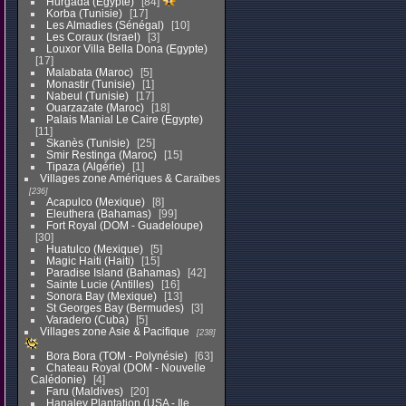
Hurgada (Egypte)
84
Korba (Tunisie)
17
Les Almadies (Sénégal)
10
Les Coraux (Israel)
3
Louxor Villa Bella Dona (Egypte)
17
Malabata (Maroc)
5
Monastir (Tunisie)
1
Nabeul (Tunisie)
17
Ouarzazate (Maroc)
18
Palais Manial Le Caire (Egypte)
11
Skanès (Tunisie)
25
Smir Restinga (Maroc)
15
Tipaza (Algérie)
1
Villages zone Amériques & Caraïbes
236
Acapulco (Mexique)
8
Eleuthera (Bahamas)
99
Fort Royal (DOM - Guadeloupe)
30
Huatulco (Mexique)
5
Magic Haiti (Haiti)
15
Paradise Island (Bahamas)
42
Sainte Lucie (Antilles)
16
Sonora Bay (Mexique)
13
St Georges Bay (Bermudes)
3
Varadero (Cuba)
5
Villages zone Asie & Pacifique
238
Bora Bora (TOM - Polynésie)
63
Chateau Royal (DOM - Nouvelle
Calédonie)
4
Faru (Maldives)
20
Hanaley Plantation (USA - Ile