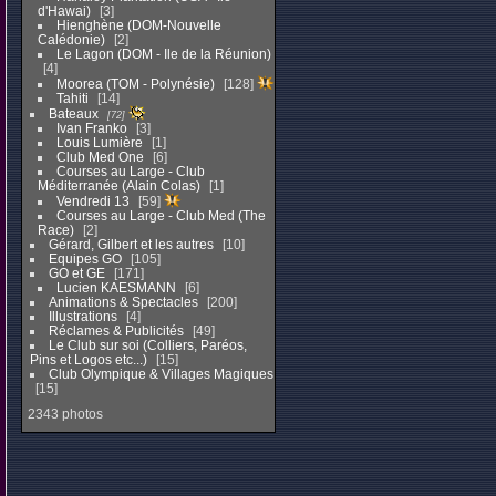
d'Hawai)
3
Hienghène (DOM-Nouvelle
Calédonie)
2
Le Lagon (DOM - Ile de la Réunion)
4
Moorea (TOM - Polynésie)
128
Tahiti
14
Bateaux
72
Ivan Franko
3
Louis Lumière
1
Club Med One
6
Courses au Large - Club
Méditerranée (Alain Colas)
1
Vendredi 13
59
Courses au Large - Club Med (The
Race)
2
Gérard, Gilbert et les autres
10
Equipes GO
105
GO et GE
171
Lucien KAESMANN
6
Animations & Spectacles
200
Illustrations
4
Réclames & Publicités
49
Le Club sur soi (Colliers, Paréos,
Pins et Logos etc...)
15
Club Olympique & Villages Magiques
15
2343 photos