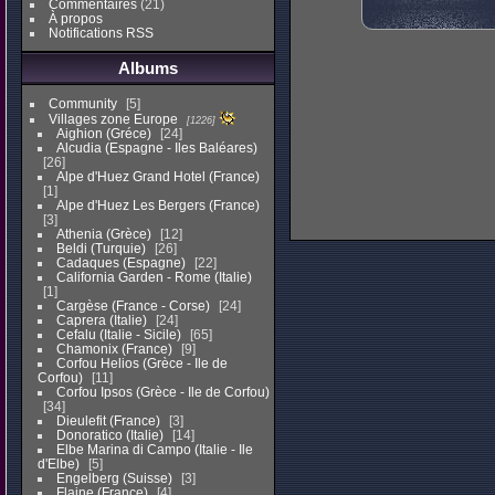
Commentaires
(21)
À propos
Notifications RSS
Albums
Community
5
Villages zone Europe
1226
Aighion (Gréce)
24
Alcudia (Espagne - Iles Baléares)
26
Alpe d'Huez Grand Hotel (France)
1
Alpe d'Huez Les Bergers (France)
3
Athenia (Grèce)
12
Beldi (Turquie)
26
Cadaques (Espagne)
22
California Garden - Rome (Italie)
1
Cargèse (France - Corse)
24
Caprera (Italie)
24
Cefalu (Italie - Sicile)
65
Chamonix (France)
9
Corfou Helios (Grèce - Ile de
Corfou)
11
Corfou Ipsos (Grèce - Ile de Corfou)
34
Dieulefit (France)
3
Donoratico (Italie)
14
Elbe Marina di Campo (Italie - Ile
d'Elbe)
5
Engelberg (Suisse)
3
Flaine (France)
4