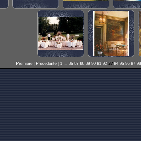
Première
|
Précédente
|
1
...
86
87
88
89
90
91
92
93
94
95
96
97
98