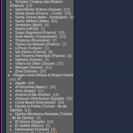
St Aubin Chateau des Rotoirs
(France)
12
Saint Moritz Victoria (Suisse)
13
Santa Giulia (France - Corse)
34
Santa Teresa (Italie - Sardaigne)
2
Santo Stéfano (Italie)
63
Sestrières (Italie)
6
Sotchi (URSS)
1
Super Bagnères (France)
10
Sveti Marko (Yougoslavie)
13
Thalassa (Roumanie)
7
Tignes les Boisses (France)
7
Uchsar (Turquie)
1
Val d'Isère (France)
8
Val Thorens FreeStyle (France)
3
Valbella (Suisse)
2
Villars sur Ollon (Suisse)
31
Wengen (Suisse)
31
Zinal (Suisse)
26
Villages zone Afrique & Moyen Orient
413
Agadir
49
Al Hoceima (Maroc)
16
Arziv (Israel)
31
Assinie (Côte d'Ivoire)
19
Assouan Villa Amoun (Egypte)
15
Coral Beach Eilat (Israel)
26
Djerba la Fidèle (Tunisie - Ile de
Djerba)
12
Djerba Méridiana-Nomade (Tunisie
- Ile de Djerba)
4
El Gouna (Egypte)
14
El Jadida (Maroc)
1
Hammamet (Tunisie)
2