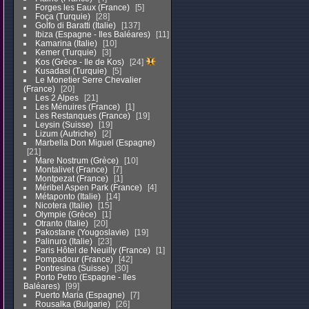
Forges les Eaux (France)
5
Foça (Turquie)
28
Golfo di Baratti (Italie)
137
Ibiza (Espagne - Iles Baléares)
11
Kamarina (Italie)
10
Kemer (Turquie)
3
Kos (Grèce - Ile de Kos)
24
Kusadasi (Turquie)
5
Le Monetier Serre Chevalier
(France)
20
Les 2 Alpes
21
Les Ménuires (France)
1
Les Restanques (France)
19
Leysin (Suisse)
19
Lizum (Autriche)
2
Marbella Don Miguel (Espagne)
21
Mare Nostrum (Grèce)
10
Montalivet (France)
7
Montpezat (France)
1
Méribel Aspen Park (France)
4
Métaponto (Italie)
14
Nicotera (Italie)
15
Olympie (Grèce)
1
Otranto (Italie)
20
Pakostane (Yougoslavie)
19
Palinuro (Italie)
23
Paris Hôtel de Neuilly (France)
1
Pompadour (France)
42
Pontresina (Suisse)
30
Porto Petro (Espagne - Iles
Baléares)
99
Puerto Maria (Espagne)
7
Rousalka (Bulgarie)
26