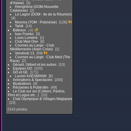
d'Hawai)
3
Hienghène (DOM-Nouvelle
Calédonie)
2
Le Lagon (DOM - Ile de la Réunion)
4
Moorea (TOM - Polynésie)
128
Tahiti
14
Bateaux
72
Ivan Franko
3
Louis Lumière
1
Club Med One
6
Courses au Large - Club
Méditerranée (Alain Colas)
1
Vendredi 13
59
Courses au Large - Club Med (The
Race)
2
Gérard, Gilbert et les autres
10
Equipes GO
105
GO et GE
171
Lucien KAESMANN
6
Animations & Spectacles
200
Illustrations
4
Réclames & Publicités
49
Le Club sur soi (Colliers, Paréos,
Pins et Logos etc...)
15
Club Olympique & Villages Magiques
15
2343 photos