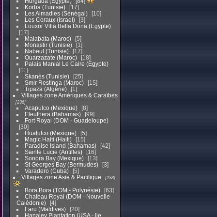
Hurgada (Egypte)
84
Korba (Tunisie)
17
Les Almadies (Sénégal)
10
Les Coraux (Israel)
3
Louxor Villa Bella Dona (Egypte)
17
Malabata (Maroc)
5
Monastir (Tunisie)
1
Nabeul (Tunisie)
17
Ouarzazate (Maroc)
18
Palais Manial Le Caire (Egypte)
11
Skanès (Tunisie)
25
Smir Restinga (Maroc)
15
Tipaza (Algérie)
1
Villages zone Amériques & Caraïbes
236
Acapulco (Mexique)
8
Eleuthera (Bahamas)
99
Fort Royal (DOM - Guadeloupe)
30
Huatulco (Mexique)
5
Magic Haiti (Haiti)
15
Paradise Island (Bahamas)
42
Sainte Lucie (Antilles)
16
Sonora Bay (Mexique)
13
St Georges Bay (Bermudes)
3
Varadero (Cuba)
5
Villages zone Asie & Pacifique
238
Bora Bora (TOM - Polynésie)
63
Chateau Royal (DOM - Nouvelle
Calédonie)
4
Faru (Maldives)
20
Hanaley Plantation (USA - Ile