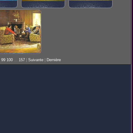
99
100
...
157
|
Suivante
|
Dernière