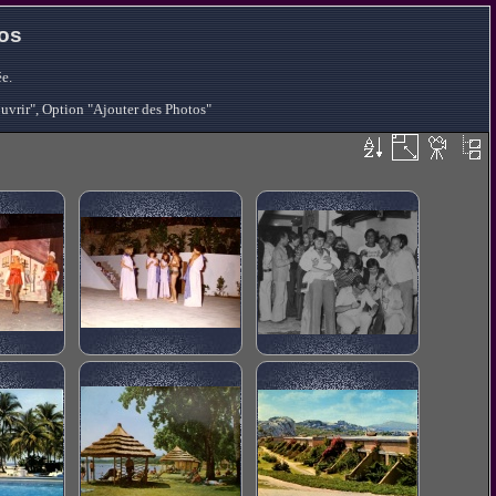
tos
e.
ouvrir", Option "Ajouter des Photos"