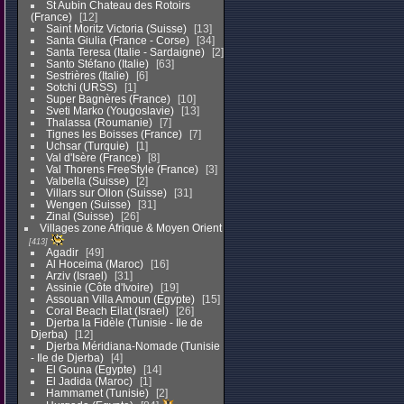
St Aubin Chateau des Rotoirs
(France)
12
Saint Moritz Victoria (Suisse)
13
Santa Giulia (France - Corse)
34
Santa Teresa (Italie - Sardaigne)
2
Santo Stéfano (Italie)
63
Sestrières (Italie)
6
Sotchi (URSS)
1
Super Bagnères (France)
10
Sveti Marko (Yougoslavie)
13
Thalassa (Roumanie)
7
Tignes les Boisses (France)
7
Uchsar (Turquie)
1
Val d'Isère (France)
8
Val Thorens FreeStyle (France)
3
Valbella (Suisse)
2
Villars sur Ollon (Suisse)
31
Wengen (Suisse)
31
Zinal (Suisse)
26
Villages zone Afrique & Moyen Orient
413
Agadir
49
Al Hoceima (Maroc)
16
Arziv (Israel)
31
Assinie (Côte d'Ivoire)
19
Assouan Villa Amoun (Egypte)
15
Coral Beach Eilat (Israel)
26
Djerba la Fidèle (Tunisie - Ile de
Djerba)
12
Djerba Méridiana-Nomade (Tunisie
- Ile de Djerba)
4
El Gouna (Egypte)
14
El Jadida (Maroc)
1
Hammamet (Tunisie)
2