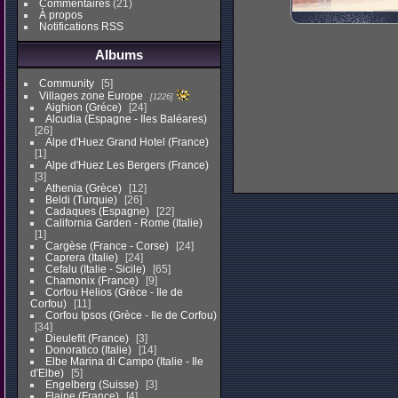
Commentaires
(21)
À propos
Notifications RSS
Albums
Community
5
Villages zone Europe
1226
Aighion (Gréce)
24
Alcudia (Espagne - Iles Baléares)
26
Alpe d'Huez Grand Hotel (France)
1
Alpe d'Huez Les Bergers (France)
3
Athenia (Grèce)
12
Beldi (Turquie)
26
Cadaques (Espagne)
22
California Garden - Rome (Italie)
1
Cargèse (France - Corse)
24
Caprera (Italie)
24
Cefalu (Italie - Sicile)
65
Chamonix (France)
9
Corfou Helios (Grèce - Ile de
Corfou)
11
Corfou Ipsos (Grèce - Ile de Corfou)
34
Dieulefit (France)
3
Donoratico (Italie)
14
Elbe Marina di Campo (Italie - Ile
d'Elbe)
5
Engelberg (Suisse)
3
Flaine (France)
4