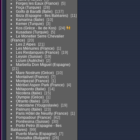
Forges les Eaux (France)
5
Foça (Turquie)
28
Golfo di Baratti (Italie)
137
Ibiza (Espagne - Iles Baléares)
11
Kamarina (Italie)
10
Kemer (Turquie)
3
Kos (Grèce - Ile de Kos)
24
Kusadasi (Turquie)
5
Le Monetier Serre Chevalier
(France)
20
Les 2 Alpes
21
Les Ménuires (France)
1
Les Restanques (France)
19
Leysin (Suisse)
19
Lizum (Autriche)
2
Marbella Don Miguel (Espagne)
21
Mare Nostrum (Grèce)
10
Montalivet (France)
7
Montpezat (France)
1
Méribel Aspen Park (France)
4
Métaponto (Italie)
14
Nicotera (Italie)
15
Olympie (Grèce)
1
Otranto (Italie)
20
Pakostane (Yougoslavie)
19
Palinuro (Italie)
23
Paris Hôtel de Neuilly (France)
1
Pompadour (France)
42
Pontresina (Suisse)
30
Porto Petro (Espagne - Iles
Baléares)
99
Puerto Maria (Espagne)
7
Rousalka (Bulgarie)
26