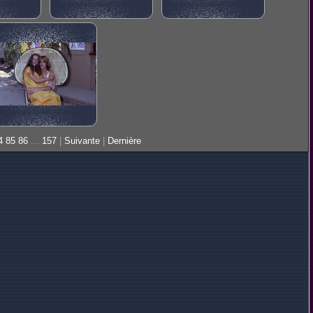
4
85
86
...
157
|
Suivante
|
Dernière