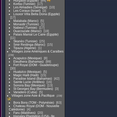
Hurgada (Egypte)
84
Korba (Tunisie)
17
Les Almadies (Sénégal)
10
Les Coraux (Israel)
3
Louxor Villa Bella Dona (Egypte)
17
Malabata (Maroc)
5
Monastir (Tunisie)
1
Nabeul (Tunisie)
17
Ouarzazate (Maroc)
18
Palais Manial Le Caire (Egypte)
11
Skanès (Tunisie)
25
Smir Restinga (Maroc)
15
Tipaza (Algérie)
1
Villages zone Amériques & Caraïbes
236
Acapulco (Mexique)
8
Eleuthera (Bahamas)
99
Fort Royal (DOM - Guadeloupe)
30
Huatulco (Mexique)
5
Magic Haiti (Haiti)
15
Paradise Island (Bahamas)
42
Sainte Lucie (Antilles)
16
Sonora Bay (Mexique)
13
St Georges Bay (Bermudes)
3
Varadero (Cuba)
5
Villages zone Asie & Pacifique
238
Bora Bora (TOM - Polynésie)
63
Chateau Royal (DOM - Nouvelle
Calédonie)
4
Faru (Maldives)
20
Hanaley Plantation (USA - Ile