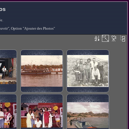
tos
e.
ouvrir", Option "Ajouter des Photos"