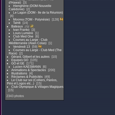
d'Hawai)
3
Hienghène (DOM-Nouvelle
Calédonie)
2
Le Lagon (DOM - Ile de la Réunion)
4
Moorea (TOM - Polynésie)
128
Tahiti
14
Bateaux
72
Ivan Franko
3
Louis Lumière
1
Club Med One
6
Courses au Large - Club
Méditerranée (Alain Colas)
1
Vendredi 13
59
Courses au Large - Club Med (The
Race)
2
Gérard, Gilbert et les autres
10
Equipes GO
105
GO et GE
171
Lucien KAESMANN
6
Animations & Spectacles
200
Illustrations
4
Réclames & Publicités
49
Le Club sur soi (Colliers, Paréos,
Pins et Logos etc...)
15
Club Olympique & Villages Magiques
15
2343 photos