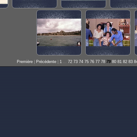
Première
|
Précédente
|
1
...
72
73
74
75
76
77
78
79
80
81
82
83
8