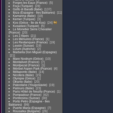
Forges les Eaux (France)
5
Foça (Turquie)
28
Golfo di Baratti (Italie)
137
Ibiza (Espagne - Iles Baléares)
11
Kamarina (Italie)
10
Kemer (Turquie)
3
Kos (Grèce - Ile de Kos)
24
Kusadasi (Turquie)
5
Le Monetier Serre Chevalier
(France)
20
Les 2 Alpes
21
Les Ménuires (France)
1
Les Restanques (France)
19
Leysin (Suisse)
19
Lizum (Autriche)
2
Marbella Don Miguel (Espagne)
21
Mare Nostrum (Grèce)
10
Montalivet (France)
7
Montpezat (France)
1
Méribel Aspen Park (France)
4
Métaponto (Italie)
14
Nicotera (Italie)
15
Olympie (Grèce)
1
Otranto (Italie)
20
Pakostane (Yougoslavie)
19
Palinuro (Italie)
23
Paris Hôtel de Neuilly (France)
1
Pompadour (France)
42
Pontresina (Suisse)
30
Porto Petro (Espagne - Iles
Baléares)
99
Puerto Maria (Espagne)
7
Rousalka (Bulgarie)
26