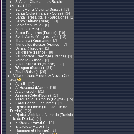
St Aubin Chateau des Rotoirs
(France)
12
Saint Moritz Victoria (Suisse)
13
Santa Giulia (France - Corse)
34
Santa Teresa (Italie - Sardaigne)
2
Santo Stéfano (Italie)
63
Sestrières (Italie)
6
Sotchi (URSS)
1
Super Bagnères (France)
10
Sveti Marko (Yougoslavie)
13
Thalassa (Roumanie)
7
Tignes les Boisses (France)
7
Uchsar (Turquie)
1
Val d'Isère (France)
8
Val Thorens FreeStyle (France)
3
Valbella (Suisse)
2
Villars sur Ollon (Suisse)
31
Wengen (Suisse)
31
Zinal (Suisse)
26
Villages zone Afrique & Moyen Orient
413
Agadir
49
Al Hoceima (Maroc)
16
Arziv (Israel)
31
Assinie (Côte d'Ivoire)
19
Assouan Villa Amoun (Egypte)
15
Coral Beach Eilat (Israel)
26
Djerba la Fidèle (Tunisie - Ile de
Djerba)
12
Djerba Méridiana-Nomade (Tunisie
- Ile de Djerba)
4
El Gouna (Egypte)
14
El Jadida (Maroc)
1
Hammamet (Tunisie)
2