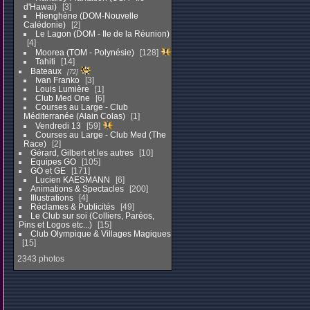
d'Hawai)
3
Hienghène (DOM-Nouvelle
Calédonie)
2
Le Lagon (DOM - Ile de la Réunion)
4
Moorea (TOM - Polynésie)
128
Tahiti
14
Bateaux
72
Ivan Franko
3
Louis Lumière
1
Club Med One
6
Courses au Large - Club
Méditerranée (Alain Colas)
1
Vendredi 13
59
Courses au Large - Club Med (The
Race)
2
Gérard, Gilbert et les autres
10
Equipes GO
105
GO et GE
171
Lucien KAESMANN
6
Animations & Spectacles
200
Illustrations
4
Réclames & Publicités
49
Le Club sur soi (Colliers, Paréos,
Pins et Logos etc...)
15
Club Olympique & Villages Magiques
15
2343 photos