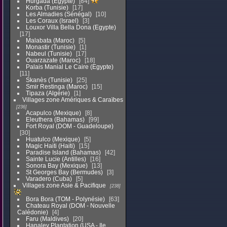
Hurgada (Egypte)
84
Korba (Tunisie)
17
Les Almadies (Sénégal)
10
Les Coraux (Israel)
3
Louxor Villa Bella Dona (Egypte)
17
Malabata (Maroc)
5
Monastir (Tunisie)
1
Nabeul (Tunisie)
17
Ouarzazate (Maroc)
18
Palais Manial Le Caire (Egypte)
11
Skanès (Tunisie)
25
Smir Restinga (Maroc)
15
Tipaza (Algérie)
1
Villages zone Amériques & Caraïbes
236
Acapulco (Mexique)
8
Eleuthera (Bahamas)
99
Fort Royal (DOM - Guadeloupe)
30
Huatulco (Mexique)
5
Magic Haiti (Haiti)
15
Paradise Island (Bahamas)
42
Sainte Lucie (Antilles)
16
Sonora Bay (Mexique)
13
St Georges Bay (Bermudes)
3
Varadero (Cuba)
5
Villages zone Asie & Pacifique
238
Bora Bora (TOM - Polynésie)
63
Chateau Royal (DOM - Nouvelle
Calédonie)
4
Faru (Maldives)
20
Hanaley Plantation (USA - Ile