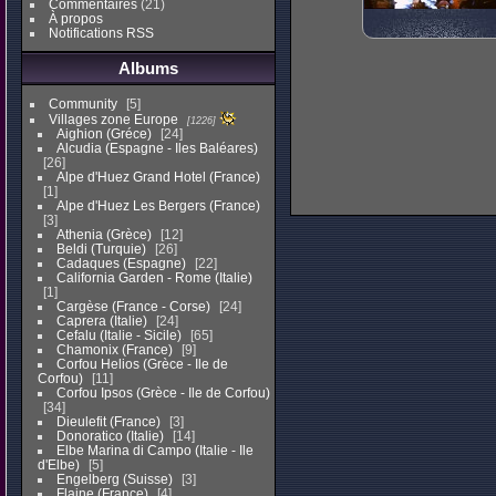
Commentaires
(21)
À propos
Notifications RSS
Albums
Community
5
Villages zone Europe
1226
Aighion (Gréce)
24
Alcudia (Espagne - Iles Baléares)
26
Alpe d'Huez Grand Hotel (France)
1
Alpe d'Huez Les Bergers (France)
3
Athenia (Grèce)
12
Beldi (Turquie)
26
Cadaques (Espagne)
22
California Garden - Rome (Italie)
1
Cargèse (France - Corse)
24
Caprera (Italie)
24
Cefalu (Italie - Sicile)
65
Chamonix (France)
9
Corfou Helios (Grèce - Ile de
Corfou)
11
Corfou Ipsos (Grèce - Ile de Corfou)
34
Dieulefit (France)
3
Donoratico (Italie)
14
Elbe Marina di Campo (Italie - Ile
d'Elbe)
5
Engelberg (Suisse)
3
Flaine (France)
4