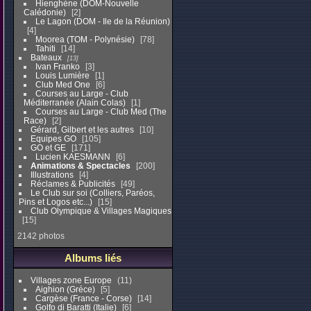
Hienghène (DOM-Nouvelle
Calédonie)
2
Le Lagon (DOM - Ile de la Réunion)
4
Moorea (TOM - Polynésie)
78
Tahiti
14
Bateaux
13
Ivan Franko
3
Louis Lumière
1
Club Med One
6
Courses au Large - Club
Méditerranée (Alain Colas)
1
Courses au Large - Club Med (The
Race)
2
Gérard, Gilbert et les autres
10
Equipes GO
105
GO et GE
171
Lucien KAESMANN
6
Animations & Spectacles
200
Illustrations
4
Réclames & Publicités
49
Le Club sur soi (Colliers, Paréos,
Pins et Logos etc...)
15
Club Olympique & Villages Magiques
15
2142 photos
Albums liés
Villages zone Europe
11
Aighion (Gréce)
5
Cargèse (France - Corse)
14
Golfo di Baratti (Italie)
6