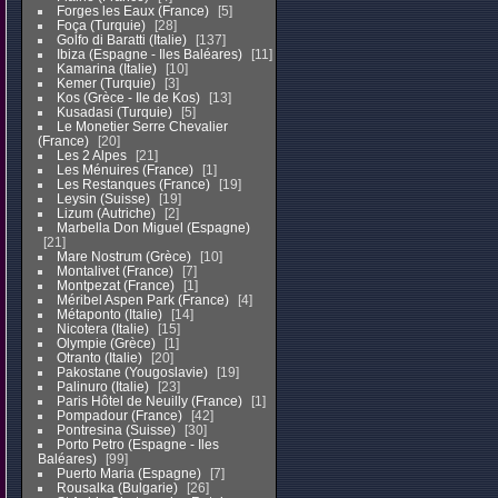
Forges les Eaux (France)
5
Foça (Turquie)
28
Golfo di Baratti (Italie)
137
Ibiza (Espagne - Iles Baléares)
11
Kamarina (Italie)
10
Kemer (Turquie)
3
Kos (Grèce - Ile de Kos)
13
Kusadasi (Turquie)
5
Le Monetier Serre Chevalier
(France)
20
Les 2 Alpes
21
Les Ménuires (France)
1
Les Restanques (France)
19
Leysin (Suisse)
19
Lizum (Autriche)
2
Marbella Don Miguel (Espagne)
21
Mare Nostrum (Grèce)
10
Montalivet (France)
7
Montpezat (France)
1
Méribel Aspen Park (France)
4
Métaponto (Italie)
14
Nicotera (Italie)
15
Olympie (Grèce)
1
Otranto (Italie)
20
Pakostane (Yougoslavie)
19
Palinuro (Italie)
23
Paris Hôtel de Neuilly (France)
1
Pompadour (France)
42
Pontresina (Suisse)
30
Porto Petro (Espagne - Iles
Baléares)
99
Puerto Maria (Espagne)
7
Rousalka (Bulgarie)
26