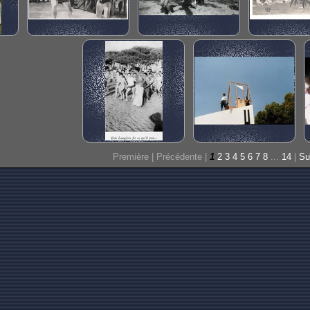
Première |
Précédente |
1
2
3
4
5
6
7
8
...
14
|
Su