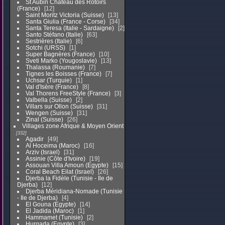
St Aubin Chateau des Rotoirs
(France)
12
Saint Moritz Victoria (Suisse)
13
Santa Giulia (France - Corse)
34
Santa Teresa (Italie - Sardaigne)
2
Santo Stéfano (Italie)
63
Sestrières (Italie)
6
Sotchi (URSS)
1
Super Bagnères (France)
10
Sveti Marko (Yougoslavie)
13
Thalassa (Roumanie)
7
Tignes les Boisses (France)
7
Uchsar (Turquie)
1
Val d'Isère (France)
8
Val Thorens FreeStyle (France)
3
Valbella (Suisse)
2
Villars sur Ollon (Suisse)
31
Wengen (Suisse)
31
Zinal (Suisse)
26
Villages zone Afrique & Moyen Orient
332
Agadir
49
Al Hoceima (Maroc)
16
Arziv (Israel)
31
Assinie (Côte d'Ivoire)
19
Assouan Villa Amoun (Egypte)
15
Coral Beach Eilat (Israel)
26
Djerba la Fidèle (Tunisie - Ile de
Djerba)
12
Djerba Méridiana-Nomade (Tunisie
- Ile de Djerba)
4
El Gouna (Egypte)
14
El Jadida (Maroc)
1
Hammamet (Tunisie)
2
Hurgada (Egypte)
3