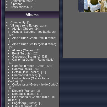
Commentaires
(21)
À propos
Notifications RSS
Albums
Community
5
Villages zone Europe
1215
Aighion (Gréce)
24
Alcudia (Espagne - Iles Baléares)
26
Alpe d'Huez Grand Hotel (France)
1
Alpe d'Huez Les Bergers (France)
3
Athenia (Grèce)
12
Beldi (Turquie)
26
Cadaques (Espagne)
22
California Garden - Rome (Italie)
1
Cargèse (France - Corse)
24
Caprera (Italie)
24
Cefalu (Italie - Sicile)
65
Chamonix (France)
9
Corfou Helios (Grèce - Ile de
Corfou)
11
Corfou Ipsos (Grèce - Ile de Corfou)
34
Dieulefit (France)
3
Donoratico (Italie)
14
Elbe Marina di Campo (Italie - Ile
d'Elbe)
5
Engelberg (Suisse)
3
Flaine (France)
4