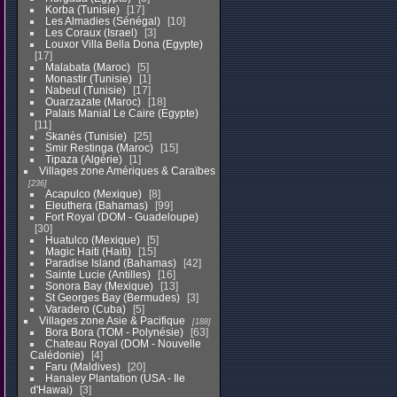
Korba (Tunisie)
17
Les Almadies (Sénégal)
10
Les Coraux (Israel)
3
Louxor Villa Bella Dona (Egypte)
17
Malabata (Maroc)
5
Monastir (Tunisie)
1
Nabeul (Tunisie)
17
Ouarzazate (Maroc)
18
Palais Manial Le Caire (Egypte)
11
Skanès (Tunisie)
25
Smir Restinga (Maroc)
15
Tipaza (Algérie)
1
Villages zone Amériques & Caraïbes
236
Acapulco (Mexique)
8
Eleuthera (Bahamas)
99
Fort Royal (DOM - Guadeloupe)
30
Huatulco (Mexique)
5
Magic Haiti (Haiti)
15
Paradise Island (Bahamas)
42
Sainte Lucie (Antilles)
16
Sonora Bay (Mexique)
13
St Georges Bay (Bermudes)
3
Varadero (Cuba)
5
Villages zone Asie & Pacifique
188
Bora Bora (TOM - Polynésie)
63
Chateau Royal (DOM - Nouvelle
Calédonie)
4
Faru (Maldives)
20
Hanaley Plantation (USA - Ile
d'Hawai)
3