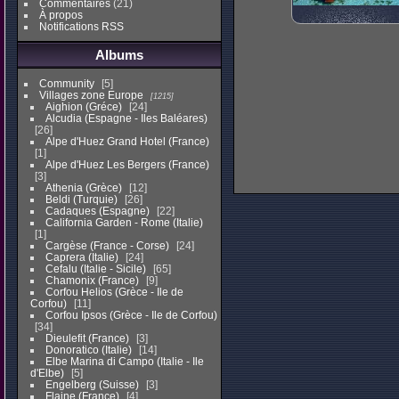
Commentaires
(21)
À propos
Notifications RSS
Albums
Community
5
Villages zone Europe
1215
Aighion (Gréce)
24
Alcudia (Espagne - Iles Baléares)
26
Alpe d'Huez Grand Hotel (France)
1
Alpe d'Huez Les Bergers (France)
3
Athenia (Grèce)
12
Beldi (Turquie)
26
Cadaques (Espagne)
22
California Garden - Rome (Italie)
1
Cargèse (France - Corse)
24
Caprera (Italie)
24
Cefalu (Italie - Sicile)
65
Chamonix (France)
9
Corfou Helios (Grèce - Ile de
Corfou)
11
Corfou Ipsos (Grèce - Ile de Corfou)
34
Dieulefit (France)
3
Donoratico (Italie)
14
Elbe Marina di Campo (Italie - Ile
d'Elbe)
5
Engelberg (Suisse)
3
Flaine (France)
4