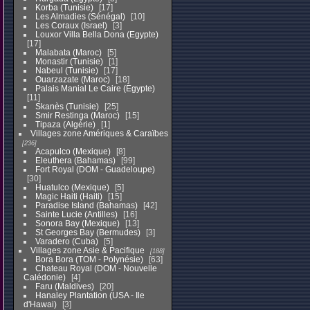
Korba (Tunisie)
17
Les Almadies (Sénégal)
10
Les Coraux (Israel)
3
Louxor Villa Bella Dona (Egypte)
17
Malabata (Maroc)
5
Monastir (Tunisie)
1
Nabeul (Tunisie)
17
Ouarzazate (Maroc)
18
Palais Manial Le Caire (Egypte)
11
Skanès (Tunisie)
25
Smir Restinga (Maroc)
15
Tipaza (Algérie)
1
Villages zone Amériques & Caraïbes
236
Acapulco (Mexique)
8
Eleuthera (Bahamas)
99
Fort Royal (DOM - Guadeloupe)
30
Huatulco (Mexique)
5
Magic Haiti (Haiti)
15
Paradise Island (Bahamas)
42
Sainte Lucie (Antilles)
16
Sonora Bay (Mexique)
13
St Georges Bay (Bermudes)
3
Varadero (Cuba)
5
Villages zone Asie & Pacifique
188
Bora Bora (TOM - Polynésie)
63
Chateau Royal (DOM - Nouvelle
Calédonie)
4
Faru (Maldives)
20
Hanaley Plantation (USA - Ile
d'Hawai)
3