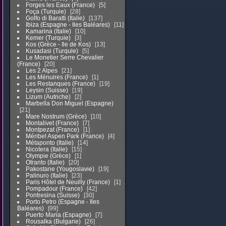
Forges les Eaux (France)
5
Foça (Turquie)
28
Golfo di Baratti (Italie)
137
Ibiza (Espagne - Iles Baléares)
11
Kamarina (Italie)
10
Kemer (Turquie)
3
Kos (Grèce - Ile de Kos)
13
Kusadasi (Turquie)
5
Le Monetier Serre Chevalier
(France)
20
Les 2 Alpes
21
Les Ménuires (France)
1
Les Restanques (France)
19
Leysin (Suisse)
19
Lizum (Autriche)
2
Marbella Don Miguel (Espagne)
21
Mare Nostrum (Grèce)
10
Montalivet (France)
7
Montpezat (France)
1
Méribel Aspen Park (France)
4
Métaponto (Italie)
14
Nicotera (Italie)
15
Olympie (Grèce)
1
Otranto (Italie)
20
Pakostane (Yougoslavie)
19
Palinuro (Italie)
23
Paris Hôtel de Neuilly (France)
1
Pompadour (France)
42
Pontresina (Suisse)
30
Porto Petro (Espagne - Iles
Baléares)
99
Puerto Maria (Espagne)
7
Rousalka (Bulgarie)
26