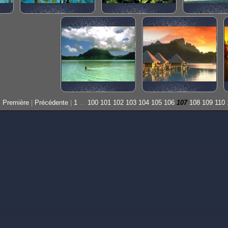
Première
|
Précédente
|
1
...
100
101
102
103
104
105
106
107
108
109
110