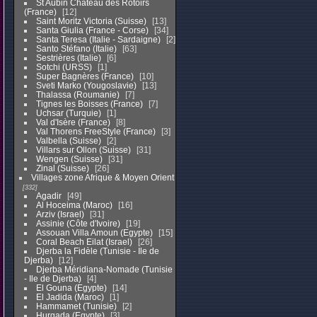
St Aubin Chateau des Rotoirs
(France)
12
Saint Moritz Victoria (Suisse)
13
Santa Giulia (France - Corse)
34
Santa Teresa (Italie - Sardaigne)
2
Santo Stéfano (Italie)
63
Sestrières (Italie)
6
Sotchi (URSS)
1
Super Bagnères (France)
10
Sveti Marko (Yougoslavie)
13
Thalassa (Roumanie)
7
Tignes les Boisses (France)
7
Uchsar (Turquie)
1
Val d'Isère (France)
8
Val Thorens FreeStyle (France)
3
Valbella (Suisse)
2
Villars sur Ollon (Suisse)
31
Wengen (Suisse)
31
Zinal (Suisse)
26
Villages zone Afrique & Moyen Orient
332
Agadir
49
Al Hoceima (Maroc)
16
Arziv (Israel)
31
Assinie (Côte d'Ivoire)
19
Assouan Villa Amoun (Egypte)
15
Coral Beach Eilat (Israel)
26
Djerba la Fidèle (Tunisie - Ile de
Djerba)
12
Djerba Méridiana-Nomade (Tunisie
- Ile de Djerba)
4
El Gouna (Egypte)
14
El Jadida (Maroc)
1
Hammamet (Tunisie)
2
Hurgada (Egypte)
3