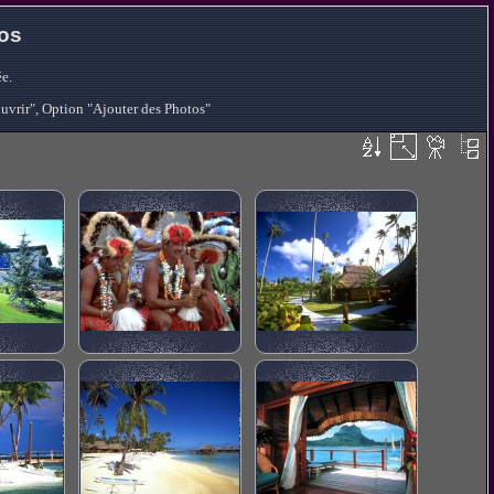
tos
e.
ouvrir", Option "Ajouter des Photos"