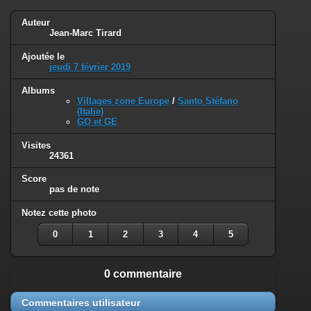
Auteur
Jean-Marc Tirard
Ajoutée le
jeudi 7 février 2019
Albums
Villages zone Europe
/
Santo Stéfano
(Italie)
GO et GE
Visites
24361
Score
pas de note
Notez cette photo
0
1
2
3
4
5
0 commentaire
Commentaires utilisateur