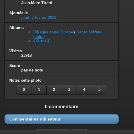
Jean-Marc Tirard
Ajoutée le
jeudi 7 février 2019
Albums
Villages zone Europe
/
Santo Stéfano
(Italie)
GO et GE
Visites
23918
Score
pas de note
Notez cette photo
0
1
2
3
4
5
0 commentaire
Commentaires utilisateur