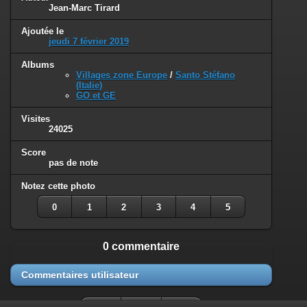
Jean-Marc Tirard
Ajoutée le
jeudi 7 février 2019
Albums
Villages zone Europe
/
Santo Stéfano
(Italie)
GO et GE
Visites
24025
Score
pas de note
Notez cette photo
0
1
2
3
4
5
0 commentaire
Commentaires utilisateur