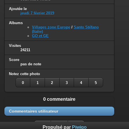
Ajoutée le
jeudi 7 février 2019
Albums
Villages zone Europe
/
Santo Stéfano
(Italie)
GO et GE
Visites
24211
Score
pas de note
Notez cette photo
0
1
2
3
4
5
0 commentaire
Commentaires utilisateur
Propulsé par
Piwigo