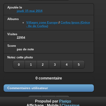
Ajoutée le
jeudi 15 mai 2014
Albums
Villages zone Europe
/
Corfou Ipsos (Grèce
- Ile de Corfou)
Visites
22954
Score
pas de note
Notez cette photo
0
1
2
3
4
5
0 commentaire
Commentaires utilisateur
Propulsé par
Piwigo
Affichage :
Mobile
|
Classique