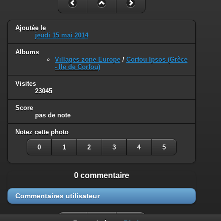
Ajoutée le
jeudi 15 mai 2014
Albums
Villages zone Europe
/
Corfou Ipsos (Grèce
- Ile de Corfou)
Visites
23045
Score
pas de note
Notez cette photo
0
1
2
3
4
5
0 commentaire
Commentaires utilisateur