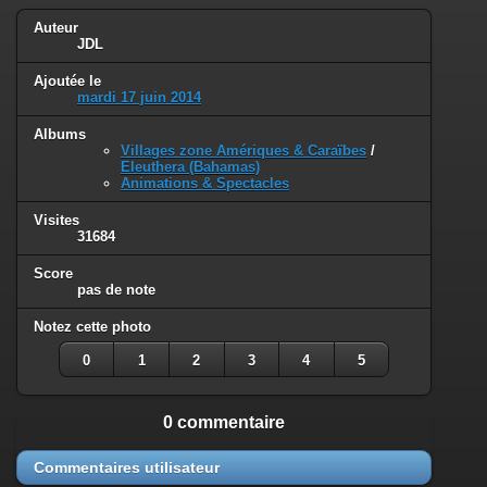
Auteur
JDL
Ajoutée le
mardi 17 juin 2014
Albums
Villages zone Amériques & Caraïbes
/
Eleuthera (Bahamas)
Animations & Spectacles
Visites
31684
Score
pas de note
Notez cette photo
0
1
2
3
4
5
0 commentaire
Commentaires utilisateur