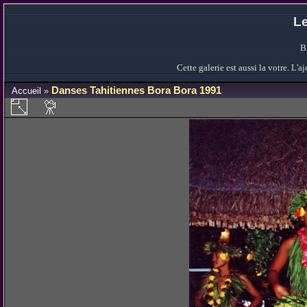
Le
B
Cette galerie est aussi la votre. L
Danses Tahitiennes Bora Bora 1991
Accueil
»