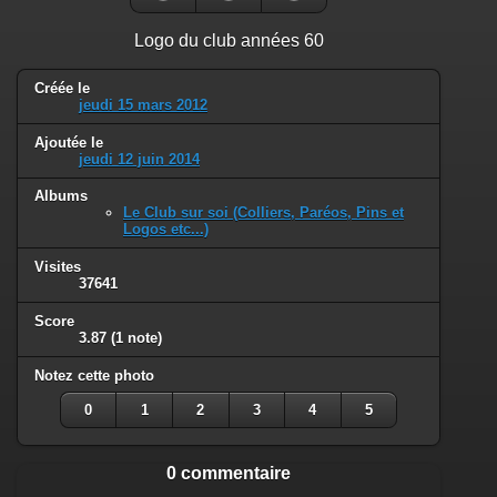
Logo du club années 60
Créée le
jeudi 15 mars 2012
Ajoutée le
jeudi 12 juin 2014
Albums
Le Club sur soi (Colliers, Paréos, Pins et
Logos etc...)
Visites
37641
Score
3.87
(1 note)
Notez cette photo
0
1
2
3
4
5
0 commentaire