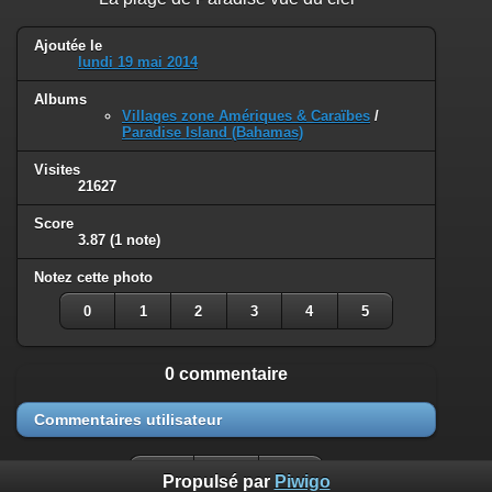
Ajoutée le
lundi 19 mai 2014
Albums
Villages zone Amériques & Caraïbes
/
Paradise Island (Bahamas)
Visites
21627
Score
3.87
(1 note)
Notez cette photo
0
1
2
3
4
5
0 commentaire
Commentaires utilisateur
Propulsé par
Piwigo