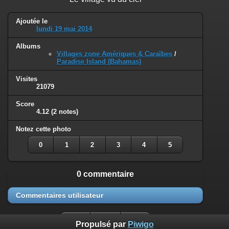
Ajoutée le
lundi 19 mai 2014
Albums
Villages zone Amériques & Caraïbes
/
Paradise Island (Bahamas)
Visites
21079
Score
4.12
(2 notes)
Notez cette photo
0
1
2
3
4
5
0 commentaire
Commentaires utilisateur
Propulsé par
Piwigo