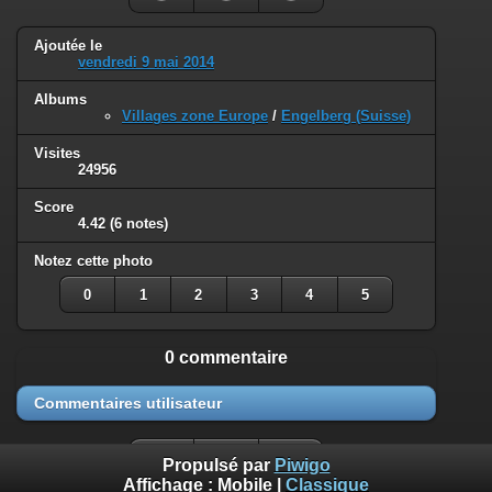
Ajoutée le
vendredi 9 mai 2014
Albums
Villages zone Europe
/
Engelberg (Suisse)
Visites
24956
Score
4.42
(6 notes)
Notez cette photo
0
1
2
3
4
5
0 commentaire
Commentaires utilisateur
Propulsé par
Piwigo
Affichage :
Mobile
|
Classique