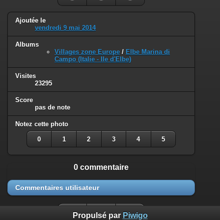
Ajoutée le
vendredi 9 mai 2014
Albums
Villages zone Europe
/
Elbe Marina di
Campo (Italie - Ile d'Elbe)
Visites
23295
Score
pas de note
Notez cette photo
0
1
2
3
4
5
0 commentaire
Commentaires utilisateur
Propulsé par
Piwigo