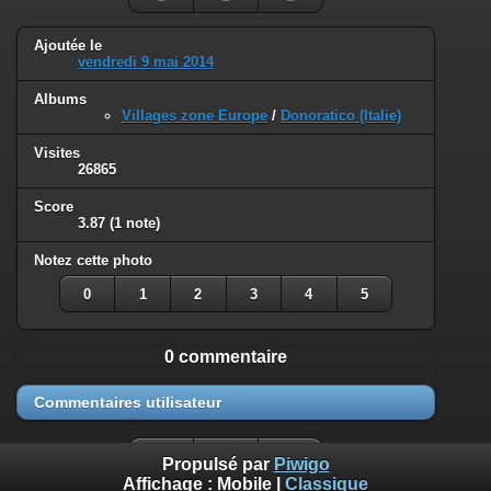
Ajoutée le
vendredi 9 mai 2014
Albums
Villages zone Europe
/
Donoratico (Italie)
Visites
26865
Score
3.87
(1 note)
Notez cette photo
0
1
2
3
4
5
0 commentaire
Commentaires utilisateur
Propulsé par
Piwigo
Affichage :
Mobile
|
Classique