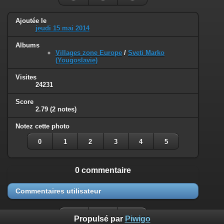
Ajoutée le
jeudi 15 mai 2014
Albums
Villages zone Europe
/
Sveti Marko
(Yougoslavie)
Visites
24231
Score
2.79
(2 notes)
Notez cette photo
0
1
2
3
4
5
0 commentaire
Commentaires utilisateur
Propulsé par
Piwigo