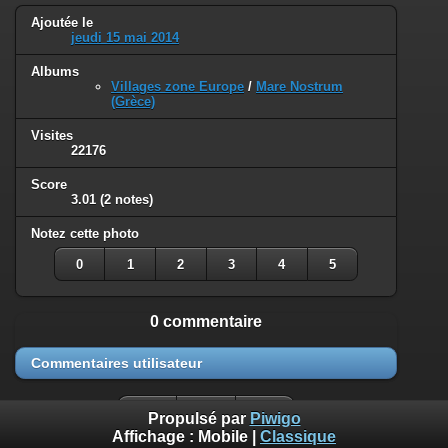
Ajoutée le
jeudi 15 mai 2014
Albums
Villages zone Europe
/
Mare Nostrum
(Grèce)
Visites
22176
Score
3.01
(2 notes)
Notez cette photo
0
1
2
3
4
5
0 commentaire
Commentaires utilisateur
Propulsé par
Piwigo
Affichage :
Mobile
|
Classique