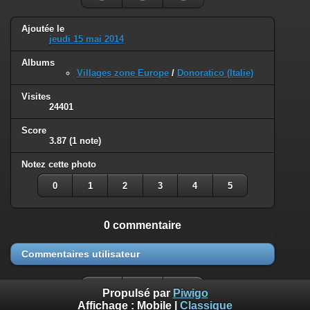
Ajoutée le
jeudi 15 mai 2014
Albums
Villages zone Europe
/
Donoratico (Italie)
Visites
24401
Score
3.87
(1 note)
Notez cette photo
0
1
2
3
4
5
0 commentaire
Commentaires utilisateur
Propulsé par
Piwigo
Affichage :
Mobile
|
Classique