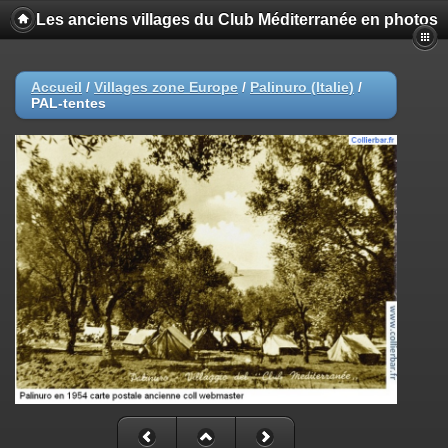
Les anciens villages du Club Méditerranée en photos
Accueil
/
Villages zone Europe
/
Palinuro (Italie)
/
PAL-tentes