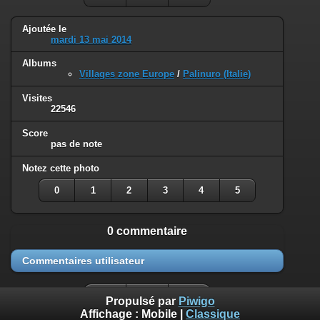
Ajoutée le
mardi 13 mai 2014
Albums
Villages zone Europe
/
Palinuro (Italie)
Visites
22546
Score
pas de note
Notez cette photo
0
1
2
3
4
5
0 commentaire
Commentaires utilisateur
Propulsé par
Piwigo
Affichage :
Mobile
|
Classique