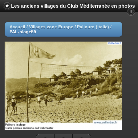
Les anciens villages du Club Méditerranée en photos
Accueil
/
Villages zone Europe
/
Palinuro (Italie)
/
PAL-plage59