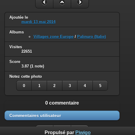
Ajoutée le
mardi 13 mai 2014
Albums
Villages zone Europe
/
Palinuro (Italie)
Visites
22651
Score
3.87
(1 note)
Notez cette photo
0
1
2
3
4
5
0 commentaire
Commentaires utilisateur
Propulsé par
Piwigo