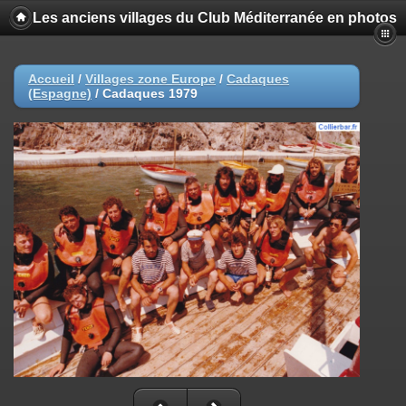
Les anciens villages du Club Méditerranée en photos
Accueil
/
Villages zone Europe
/
Cadaques
(Espagne)
/
Cadaques 1979