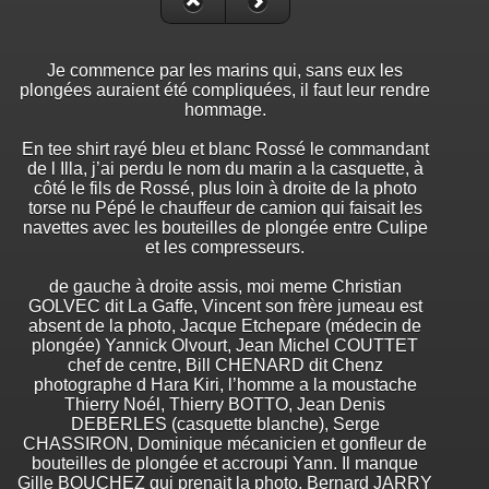
Je commence par les marins qui, sans eux les
plongées auraient été compliquées, il faut leur rendre
hommage.
En tee shirt rayé bleu et blanc Rossé le commandant
de l Illa, j’ai perdu le nom du marin a la casquette, à
côté le fils de Rossé, plus loin à droite de la photo
torse nu Pépé le chauffeur de camion qui faisait les
navettes avec les bouteilles de plongée entre Culipe
et les compresseurs.
de gauche à droite assis, moi meme Christian
GOLVEC dit La Gaffe, Vincent son frère jumeau est
absent de la photo, Jacque Etchepare (médecin de
plongée) Yannick Olvourt, Jean Michel COUTTET
chef de centre, Bill CHENARD dit Chenz
photographe d Hara Kiri, l’homme a la moustache
Thierry Noél, Thierry BOTTO, Jean Denis
DEBERLES (casquette blanche), Serge
CHASSIRON, Dominique mécanicien et gonfleur de
bouteilles de plongée et accroupi Yann. Il manque
Gille BOUCHEZ qui prenait la photo, Bernard JARRY