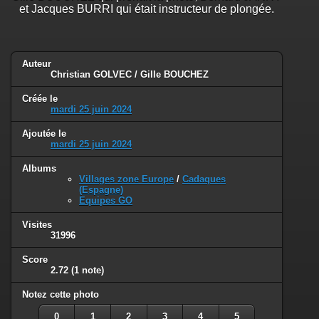
et Jacques BURRI qui était instructeur de plongée.
Auteur
Christian GOLVEC / Gille BOUCHEZ
Créée le
mardi 25 juin 2024
Ajoutée le
mardi 25 juin 2024
Albums
Villages zone Europe
/
Cadaques
(Espagne)
Equipes GO
Visites
31996
Score
2.72
(1 note)
Notez cette photo
0
1
2
3
4
5