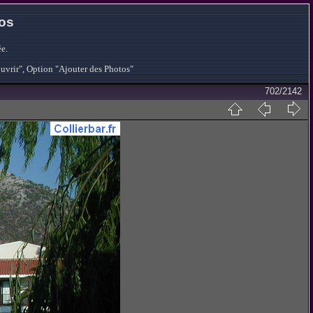
tos
e.
ouvrir", Option "Ajouter des Photos"
702/2142