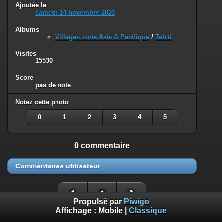
Ajoutée le
samedi 14 novembre 2020
Albums
Villages zone Asie & Pacifique
/
Tahiti
Visites
15530
Score
pas de note
Notez cette photo
0
1
2
3
4
5
0 commentaire
Commentaires utilisateur
Propulsé par
Piwigo
Affichage :
Mobile
|
Classique