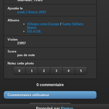
Jean-Marc Tirard
Ajoutée le
jeudi 7 février 2019
Albums
Villages zone Europe
/
Santo Stéfano
(Italie)
GO et GE
Visites
23957
Score
pas de note
Notez cette photo
0
1
2
3
4
5
0 commentaire
Commentaires utilisateur
Propulsé par
Piwigo