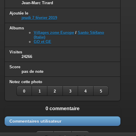
Jean-Marc Tirard
Ajoutée le
jeudi 7 février 2019
Albums
Villages zone Europe
/
Santo Stéfano
(Italie)
GO et GE
Visites
24266
Score
pas de note
Notez cette photo
0
1
2
3
4
5
0 commentaire
Commentaires utilisateur