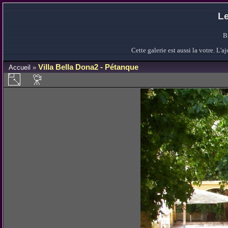
Le
B
Cette galerie est aussi la votre. L
Villa Bella Dona2 - Pétanque
Accueil
»