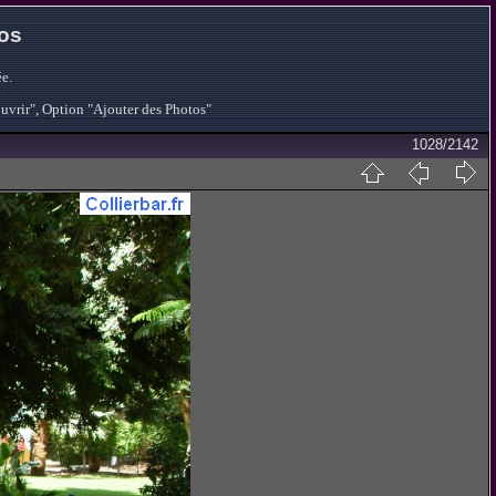
tos
e.
ouvrir", Option "Ajouter des Photos"
1028/2142