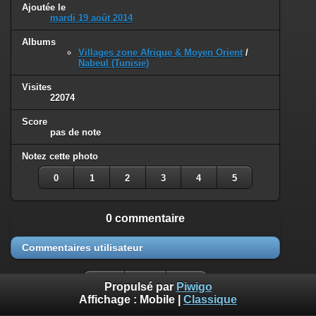
Ajoutée le
mardi 19 août 2014
Albums
Villages zone Afrique & Moyen Orient
/
Nabeul (Tunisie)
Visites
22074
Score
pas de note
Notez cette photo
0
1
2
3
4
5
0 commentaire
Commentaires utilisateur
Propulsé par
Piwigo
Affichage :
Mobile
|
Classique