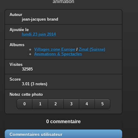
animation
Auteur
jean-jacques brand
Ajoutée le
lundi 23 juin 2014
Albums
Villages zone Europe
/
Zinal (Suisse)
Animations & Spectacles
Visites
32585
Score
3.01
(3 notes)
Notez cette photo
0
1
2
3
4
5
0 commentaire
Commentaires utilisateur