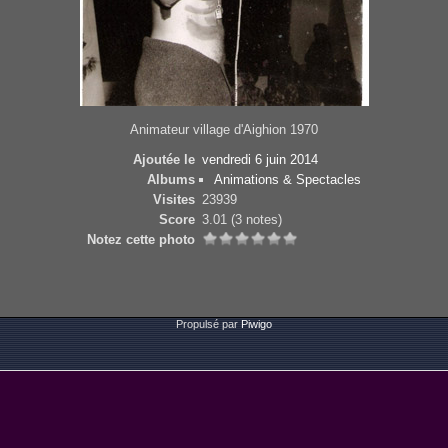
Animateur village d'Aighion 1970
Ajoutée le
vendredi 6 juin 2014
Albums
Animations & Spectacles
Visites
23939
Score
3.01
(3 notes)
Notez cette photo
Propulsé par
Piwigo