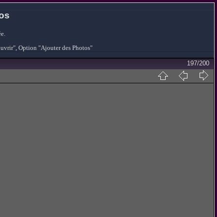
tos
e.
ouvrir", Option "Ajouter des Photos"
197/200