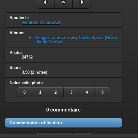
Ajoutée le
vendredi 9 mai 2014
Albums
Villages zone Europe
/
Corfou Ipsos (Grèce
- Ile de Corfou)
Visites
24732
Score
3.90
(2 notes)
Notez cette photo
0
1
2
3
4
5
0 commentaire
Commentaires utilisateur