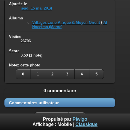
Ajoutée le
jeudi 15 mai 2014
Albums
Villages zone Afrique & Moyen Orient
/
Al
Hoceima (Maroc)
Visites
26706
Score
3.59
(1 note)
Notez cette photo
0
1
2
3
4
5
0 commentaire
Commentaires utilisateur
Propulsé par
Piwigo
Affichage :
Mobile
|
Classique