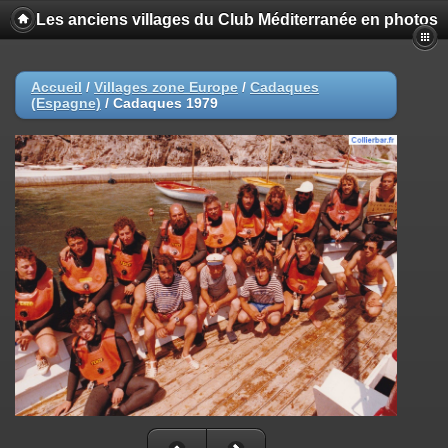
Les anciens villages du Club Méditerranée en photos
Accueil
/
Villages zone Europe
/
Cadaques
(Espagne)
/
Cadaques 1979