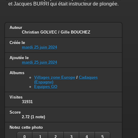
et Jacques BURRI qui était instructeur de plongée.
Auteur
Christian GOLVEC / Gille BOUCHEZ
Créée le
mardi 25 juin 2024
Ajoutée le
mardi 25 juin 2024
Albums
Villages zone Europe
/
Cadaques
(Espagne)
Equipes GO
Visites
31931
Score
2.72
(1 note)
Notez cette photo
0
1
2
3
4
5