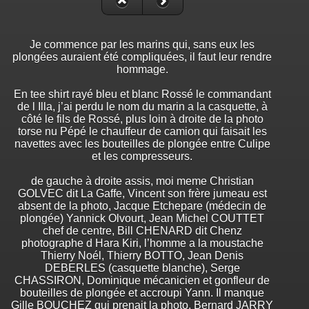
Je commence par les marins qui, sans eux les
plongées auraient été compliquées, il faut leur rendre
hommage.
En tee shirt rayé bleu et blanc Rossé le commandant
de l Illa, j’ai perdu le nom du marin a la casquette, à
côté le fils de Rossé, plus loin à droite de la photo
torse nu Pépé le chauffeur de camion qui faisait les
navettes avec les bouteilles de plongée entre Culipe
et les compresseurs.
de gauche à droite assis, moi meme Christian
GOLVEC dit La Gaffe, Vincent son frère jumeau est
absent de la photo, Jacque Etchepare (médecin de
plongée) Yannick Olvourt, Jean Michel COUTTET
chef de centre, Bill CHENARD dit Chenz
photographe d Hara Kiri, l’homme a la moustache
Thierry Noél, Thierry BOTTO, Jean Denis
DEBERLES (casquette blanche), Serge
CHASSIRON, Dominique mécanicien et gonfleur de
bouteilles de plongée et accroupi Yann. Il manque
Gille BOUCHEZ qui prenait la photo, Bernard JARRY