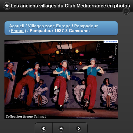
Les anciens villages du Club Méditerranée en photos
Accueil
/
Villages zone Europe
/
Pompadour
(France)
/
Pompadour 1987-3 Gamounet