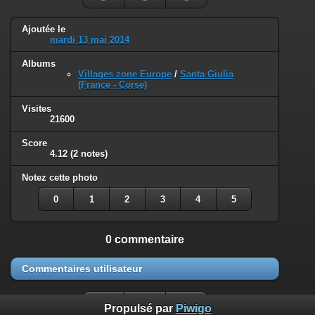
Ajoutée le
mardi 13 mai 2014
Albums
Villages zone Europe
/
Santa Giulia
(France - Corse)
Visites
21600
Score
4.12
(2 notes)
Notez cette photo
0
1
2
3
4
5
0 commentaire
Commentaires utilisateur
Propulsé par
Piwigo