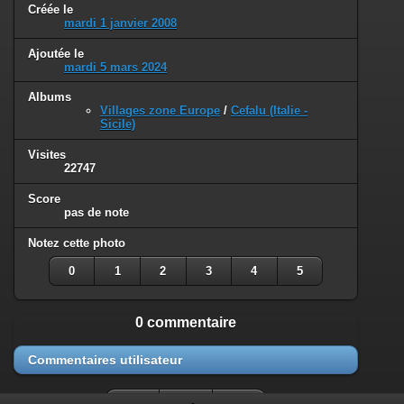
Créée le
mardi 1 janvier 2008
Ajoutée le
mardi 5 mars 2024
Albums
Villages zone Europe
/
Cefalu (Italie -
Sicile)
Visites
22747
Score
pas de note
Notez cette photo
0
1
2
3
4
5
0 commentaire
Commentaires utilisateur