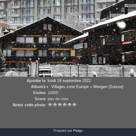
Ajoutée le
lundi 19 septembre 2022
Albums
Villages zone Europe
»
Wengen (Suisse)
Visites
16900
Score
pas de note
Notez cette photo
Propulsé par
Piwigo